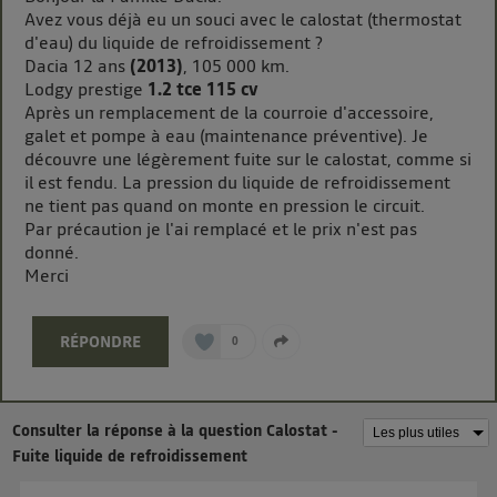
La technologie Utiq a été conçue pour la protection
Avez vous déjà eu un souci avec le calostat (thermostat
d'eau) du liquide de refroidissement ?
de vos données personnelles en vous offrant choix et
Dacia 12 ans
(2013)
, 105 000 km.
contrôle.
Lodgy prestige
1.2 tce 115 cv
Elle utilise un identifiant créé par votre opérateur
Après un remplacement de la courroie d'accessoire,
télécom basé sur votre adresse IP et une référence
galet et pompe à eau (maintenance préventive). Je
de votre contrat internet (ex : votre numéro de
découvre une légèrement fuite sur le calostat, comme si
téléphone).
il est fendu. La pression du liquide de refroidissement
L'identifiant est associé à votre connexion internet.
ne tient pas quand on monte en pression le circuit.
Par précaution je l'ai remplacé et le prix n'est pas
Ainsi, toutes les personnes utilisant la même
donné.
connexion et ayant consenties se verront attribuer le
Merci
même identifiant. En général :
Pour une
connexion foyer
(ex : Wi-Fi), la personnalisation sera basée
sur la navigation des membres du foyer ayant consentis.
RÉPONDRE
0
Pour une
connexion mobile
, la personnalisation sera basée
uniquement sur la navigation de l'utilisateur du mobile.
Vous pouvez à tout moment retirer ce consentement
sur
le portail d’Utiq
("
") ou via la page
Consulter la réponse à la question Calostat -
« gérer Utiq » en bas de ce site. Pour plus
Fuite liquide de refroidissement
d'informations, veuillez consulter
la Politique