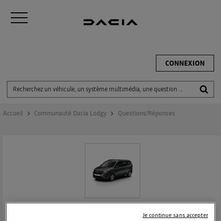
CONNEXION
Accueil
Communauté Dacia Lodgy
Questions/Réponses
DACIA LODGY
Je continue sans accepter