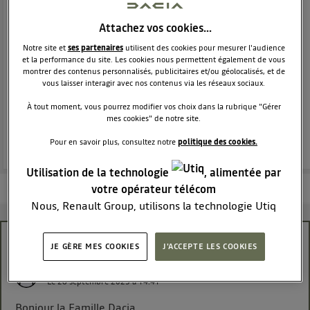
MONOSPACE
DACIA
9258
membres
Attachez vos cookies…
Voir la description
Notre site et
ses partenaires
utilisent des cookies pour mesurer l'audience
Le monospace généreux habitable et abordable !
et la performance du site. Les cookies nous permettent également de vous
montrer des contenus personnalisés, publicitaires et/ou géolocalisés, et de
vous laisser interagir avec nos contenus via les réseaux sociaux.
POSEZ UNE QUESTION
À tout moment, vous pourrez modifier vos choix dans la rubrique "Gérer
mes cookies" de notre site.
REJOINDRE
Pour en savoir plus, consultez notre
politique des cookies.
Utilisation de la technologie
, alimentée par
votre opérateur télécom
Les questions de la communauté
Les articles
En savoir plus
Nous, Renault Group, utilisons la technologie Utiq
pour nos activités digitales (telles que décrites dans
cette notice de consentement) et liées à votre
Calostat - Fuite liquide de refroidissement
JE GÈRE MES COOKIES
J'ACCEPTE LES COOKIES
navigation sur
nos site(s)
(seulement si vous utilisez
une connexion internet fournie par
un opérateur
Goran75
Le
28 septembre 2025
à
14:41
télécom participant
et que vous consentez sur
chaque site).
Bonjour la Famille Dacia.