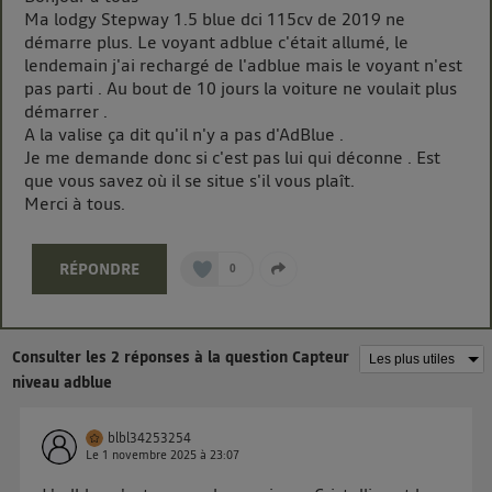
chaque site).
Ma lodgy Stepway 1.5 blue dci 115cv de 2019 ne
La technologie Utiq a été conçue pour la protection
démarre plus. Le voyant adblue c'était allumé, le
de vos données personnelles en vous offrant choix et
lendemain j'ai rechargé de l'adblue mais le voyant n'est
contrôle.
pas parti . Au bout de 10 jours la voiture ne voulait plus
Elle utilise un identifiant créé par votre opérateur
démarrer .
A la valise ça dit qu'il n'y a pas d'AdBlue .
télécom basé sur votre adresse IP et une référence
Je me demande donc si c'est pas lui qui déconne . Est
de votre contrat internet (ex : votre numéro de
que vous savez où il se situe s'il vous plaît.
téléphone).
Merci à tous.
L'identifiant est associé à votre connexion internet.
Ainsi, toutes les personnes utilisant la même
connexion et ayant consenties se verront attribuer le
RÉPONDRE
0
même identifiant. En général :
Pour une
connexion foyer
(ex : Wi-Fi), la personnalisation sera basée
sur la navigation des membres du foyer ayant consentis.
Pour une
connexion mobile
, la personnalisation sera basée
Consulter les 2 réponses à la question Capteur
uniquement sur la navigation de l'utilisateur du mobile.
niveau adblue
Vous pouvez à tout moment retirer ce consentement
sur
le portail d’Utiq
("
") ou via la page
blbl34253254
« gérer Utiq » en bas de ce site. Pour plus
Le
1 novembre 2025
à
23:07
d'informations, veuillez consulter
la Politique