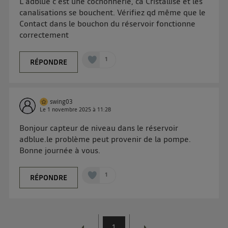
L'adblue c'est une cochonnerie, ca Cristallise et les
d'information sur les données personnelles
canalisations se bouchent. Vérifiez qd même que le
d'Utiq
.
Contact dans le bouchon du réservoir fonctionne
correctement
1
RÉPONDRE
swing03
Le
1 novembre 2025
à
11:28
Bonjour capteur de niveau dans le réservoir
adblue.le problème peut provenir de la pompe.
Bonne journée à vous.
1
RÉPONDRE
1