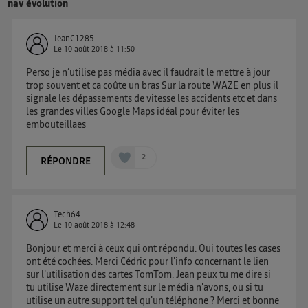
nav évolution
uniquement sur la navigation de l'utilisateur du mobile.
Vous pouvez à tout moment retirer ce consentement
sur
le portail d’Utiq
("
") ou via la page
JeanC1285
Le
10 août 2018
à
11:50
« gérer Utiq » en bas de ce site. Pour plus
d'informations, veuillez consulter
la Politique
Perso je n’utilise pas média avec il faudrait le mettre à jour
trop souvent et ca coûte un bras Sur la route WAZE en plus il
d'information sur les données personnelles
signale les dépassements de vitesse les accidents etc et dans
d'Utiq
.
les grandes villes Google Maps idéal pour éviter les
embouteillaes
2
RÉPONDRE
Tech64
Le
10 août 2018
à
12:48
Bonjour et merci à ceux qui ont répondu. Oui toutes les cases
ont été cochées. Merci Cédric pour l'info concernant le lien
sur l'utilisation des cartes TomTom. Jean peux tu me dire si
tu utilise Waze directement sur le média n'avons, ou si tu
utilise un autre support tel qu'un téléphone ? Merci et bonne