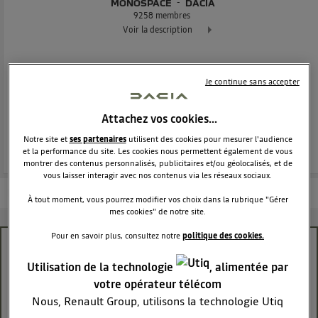
MONOSPACE
DACIA
9258
membres
Voir la description
Le monospace généreux habitable et abordable !
Je continue sans accepter
POSEZ UNE QUESTION
Attachez vos cookies…
REJOINDRE
Notre site et
ses partenaires
utilisent des cookies pour mesurer l'audience
et la performance du site. Les cookies nous permettent également de vous
montrer des contenus personnalisés, publicitaires et/ou géolocalisés, et de
vous laisser interagir avec nos contenus via les réseaux sociaux.
Les questions de la communauté
Les articles
En savoir plus
À tout moment, vous pourrez modifier vos choix dans la rubrique "Gérer
mes cookies" de notre site.
Pour en savoir plus, consultez notre
politique des cookies.
média-nav évolution
Utilisation de la technologie
, alimentée par
Tech64
votre opérateur télécom
Le
9 août 2018
à
20:20
Nous, Renault Group, utilisons la technologie Utiq
Bonjour je possède un stepway Advance, dont jusqu’à présent je