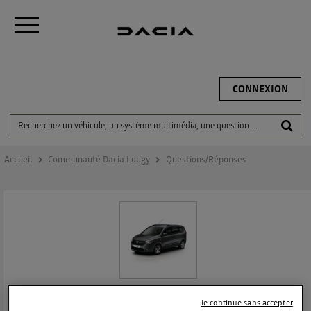
CONNEXION
Accueil
Communauté Dacia Lodgy
Questions/Réponses
DACIA LODGY
Je continue sans accepter