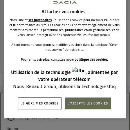
MONOSPACE
DACIA
9258
membres
Attachez vos cookies…
Voir la description
Notre site et
ses partenaires
utilisent des cookies pour mesurer l'audience
Le monospace généreux habitable et abordable !
et la performance du site. Les cookies nous permettent également de vous
montrer des contenus personnalisés, publicitaires et/ou géolocalisés, et de
vous laisser interagir avec nos contenus via les réseaux sociaux.
POSEZ UNE QUESTION
À tout moment, vous pourrez modifier vos choix dans la rubrique "Gérer
mes cookies" de notre site.
REJOINDRE
Pour en savoir plus, consultez notre
politique des cookies.
Utilisation de la technologie
, alimentée par
Les questions de la communauté
Les articles
En savoir plus
votre opérateur télécom
Nous, Renault Group, utilisons la technologie Utiq
pour nos activités digitales (telles que décrites dans
cette notice de consentement) et liées à votre
stop and start lodgy 2016
JE GÈRE MES COOKIES
J'ACCEPTE LES COOKIES
navigation sur
nos site(s)
(seulement si vous utilisez
une connexion internet fournie par
un opérateur
nurbhelen
Le
5 janvier 2016
à
11:07
télécom participant
et que vous consentez sur
chaque site).
Bonjour