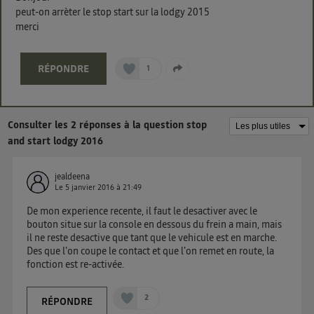
La technologie Utiq a été conçue pour la protection
peut-on arrèter le stop start sur la lodgy 2015
merci
de vos données personnelles en vous offrant choix et
contrôle.
Elle utilise un identifiant créé par votre opérateur
RÉPONDRE
1
télécom basé sur votre adresse IP et une référence
de votre contrat internet (ex : votre numéro de
téléphone).
Consulter les 2 réponses à la question stop
L'identifiant est associé à votre connexion internet.
and start lodgy 2016
Ainsi, toutes les personnes utilisant la même
connexion et ayant consenties se verront attribuer le
jealdeena
même identifiant. En général :
Le
5 janvier 2016
à
21:49
Pour une
connexion foyer
(ex : Wi-Fi), la personnalisation sera basée
sur la navigation des membres du foyer ayant consentis.
De mon experience recente, il faut le desactiver avec le
Pour une
connexion mobile
, la personnalisation sera basée
bouton situe sur la console en dessous du frein a main, mais
uniquement sur la navigation de l'utilisateur du mobile.
il ne reste desactive que tant que le vehicule est en marche.
Vous pouvez à tout moment retirer ce consentement
Des que l'on coupe le contact et que l'on remet en route, la
fonction est re-activée.
sur
le portail d’Utiq
("
") ou via la page
« gérer Utiq » en bas de ce site. Pour plus
d'informations, veuillez consulter
la Politique
2
RÉPONDRE