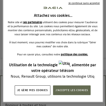
MONOSPACE
DACIA
Je continue sans accepter
9258
membres
Voir la description
Attachez vos cookies…
Le monospace généreux habitable et abordable !
Notre site et
ses partenaires
utilisent des cookies pour mesurer l'audience
et la performance du site. Les cookies nous permettent également de vous
POSEZ UNE QUESTION
montrer des contenus personnalisés, publicitaires et/ou géolocalisés, et de
vous laisser interagir avec nos contenus via les réseaux sociaux.
À tout moment, vous pourrez modifier vos choix dans la rubrique "Gérer
REJOINDRE
mes cookies" de notre site.
Pour en savoir plus, consultez notre
politique des cookies.
Les questions de la communauté
Les articles
En savoir plus
Utilisation de la technologie
, alimentée par
votre opérateur télécom
Nous, Renault Group, utilisons la technologie Utiq
pour nos activités digitales (telles que décrites dans
Tracter avec une Lodgy
cette notice de consentement) et liées à votre
JE GÈRE MES COOKIES
J'ACCEPTE LES COOKIES
navigation sur
nos site(s)
(seulement si vous utilisez
jave51321316
Le
19 février 2026
à
18:11
une connexion internet fournie par
un opérateur
télécom participant
et que vous consentez sur
Bonjour à toutes et tous,