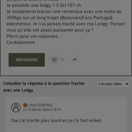
Je possède une lodgy 1.5 dci 107 ch.
chaque site).
Je souhaiterai tracter une remorque avec une moto de
La technologie Utiq a été conçue pour la protection
300kgs sur un long trajet (Beauvais/Faro Portugal)
de vos données personnelles en vous offrant choix et
aller/retour. Je n'ai jamais tracté avec ma Lodgy. Pensez
contrôle.
vous qu'elle est assez puissante pour ça ?
Elle utilise un identifiant créé par votre opérateur
Merci pour vos réponses.
télécom basé sur votre adresse IP et une référence
Cordialement
de votre contrat internet (ex : votre numéro de
téléphone).
RÉPONDRE
0
L'identifiant est associé à votre connexion internet.
Ainsi, toutes les personnes utilisant la même
connexion et ayant consenties se verront attribuer le
même identifiant. En général :
Consulter la réponse à la question Tracter
Pour une
connexion foyer
(ex : Wi-Fi), la personnalisation sera basée
avec une Lodgy
sur la navigation des membres du foyer ayant consentis.
Pour une
connexion mobile
, la personnalisation sera basée
uniquement sur la navigation de l'utilisateur du mobile.
chry12345342
Vous pouvez à tout moment retirer ce consentement
Le
19 février 2026
à
18:19
sur
le portail d’Utiq
("
") ou via la page
Oui j'ai tracté plus lourd et ça l'a fait nickel..
« gérer Utiq » en bas de ce site. Pour plus