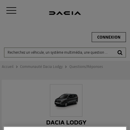
CONNEXION
Accueil
Communauté Dacia Lodgy
Questions/Réponses
DACIA LODGY