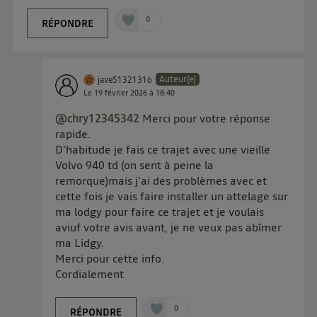
d'informations, veuillez consulter
la Politique
d'information sur les données personnelles
0
RÉPONDRE
d'Utiq
.
Auteur(e)
jave51321316
Le
19 février 2026
à
18:40
@chry12345342
Merci pour votre réponse
rapide.
D'habitude je fais ce trajet avec une vieille
Volvo 940 td (on sent à peine la
remorque)mais j'ai des problèmes avec et
cette fois je vais faire installer un attelage sur
ma lodgy pour faire ce trajet et je voulais
aviuf votre avis avant, je ne veux pas abîmer
ma Lidgy.
Merci pour cette info.
Cordialement
0
RÉPONDRE