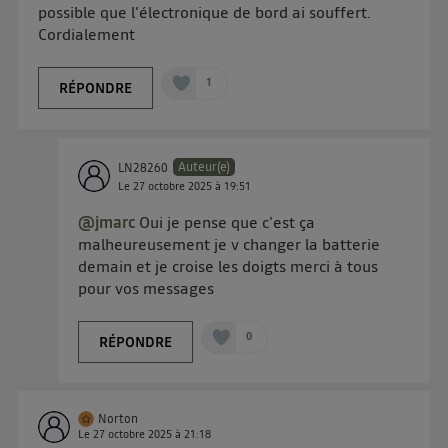
possible que l'électronique de bord ai souffert.
uniquement sur la navigation de l'utilisateur du mobile.
Vous pouvez à tout moment retirer ce consentement
Cordialement
sur
le portail d’Utiq
("
") ou via la page
1
« gérer Utiq » en bas de ce site. Pour plus
RÉPONDRE
d'informations, veuillez consulter
la Politique
d'information sur les données personnelles
d'Utiq
.
Auteur(e)
LN28260
Le
27 octobre 2025
à
19:51
@jmarc
Oui je pense que c'est ça
malheureusement je v changer la batterie
demain et je croise les doigts merci à tous
pour vos messages
0
RÉPONDRE
Norton
Le
27 octobre 2025
à
21:18