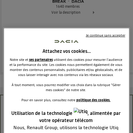
BREAK
DACIA
1640
membres
Voir la description
Le break qui transporte toutes vos envies !
Je continue sans accepter
POSEZ UNE QUESTION
Attachez vos cookies…
REJOINDRE
Notre site et
ses partenaires
utilisent des cookies pour mesurer l'audience
et la performance du site. Les cookies nous permettent également de vous
montrer des contenus personnalisés, publicitaires et/ou géolocalisés, et de
vous laisser interagir avec nos contenus via les réseaux sociaux.
Les questions de la communauté
Les articles
En savoir plus
À tout moment, vous pourrez modifier vos choix dans la rubrique "Gérer
mes cookies" de notre site.
Pour en savoir plus, consultez notre
politique des cookies.
Redémarrer après charge de batterie sur dacia
mcv
Utilisation de la technologie
, alimentée par
votre opérateur télécom
LN28260
Nous, Renault Group, utilisons la technologie Utiq
Le
27 octobre 2025
à
08:31