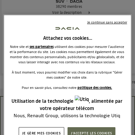
SUV
DACIA
38290
membres
Voir la description
Je continue sans accepter
Dacia Duster - L'authentique SUV
Attachez vos cookies…
POSEZ UNE QUESTION
Notre site et
ses partenaires
utilisent des cookies pour mesurer l'audience
et la performance du site. Les cookies nous permettent également de vous
REJOINDRE
montrer des contenus personnalisés, publicitaires et/ou géolocalisés, et de
vous laisser interagir avec nos contenus via les réseaux sociaux.
À tout moment, vous pourrez modifier vos choix dans la rubrique "Gérer
mes cookies" de notre site.
Les questions de la communauté
Les articles
Consultez la brochur
Pour en savoir plus, consultez notre
politique des cookies.
Utilisation de la technologie
, alimentée par
code radio
votre opérateur télécom
Nous, Renault Group, utilisons la technologie Utiq
robertox
pour nos activités digitales (telles que décrites dans
Le
18 mai 2023
à
08:37
cette notice de consentement) et liées à votre
Bonjour
JE GÈRE MES COOKIES
J'ACCEPTE LES COOKIES