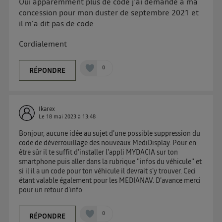
Oui apparemment plus de code j'ai demandé à ma
sur
le portail d’Utiq
("
") ou via la page
concession pour mon duster de septembre 2021 et
« gérer Utiq » en bas de ce site. Pour plus
il m'a dit pas de code
d'informations, veuillez consulter
la Politique
Cordialement
d'information sur les données personnelles
d'Utiq
.
0
RÉPONDRE
Ikarex
Le
18 mai 2023
à
13:48
Bonjour, aucune idée au sujet d'une possible suppression du
code de déverrouillage des nouveaux MediDisplay. Pour en
être sûr il te suffit d'installer l'appli MYDACIA sur ton
smartphone puis aller dans la rubrique "infos du véhicule" et
si il il a un code pour ton véhicule il devrait s'y trouver. Ceci
étant valable également pour les MEDIANAV. D'avance merci
pour un retour d'info.
0
RÉPONDRE