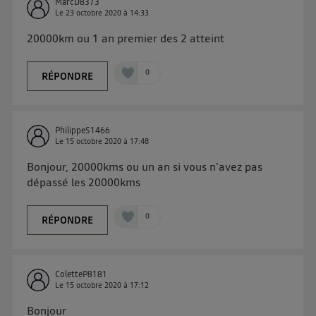
MarcD8373
Le
23 octobre 2020
à
14:33
sur
le portail d’Utiq
("
") ou via la page
« gérer Utiq » en bas de ce site. Pour plus
20000km ou 1 an premier des 2 atteint
d'informations, veuillez consulter
la Politique
d'information sur les données personnelles
0
RÉPONDRE
d'Utiq
.
PhilippeS1466
Le
15 octobre 2020
à
17:48
Bonjour, 20000kms ou un an si vous n'avez pas
dépassé les 20000kms
0
RÉPONDRE
ColetteP8181
Le
15 octobre 2020
à
17:12
Bonjour