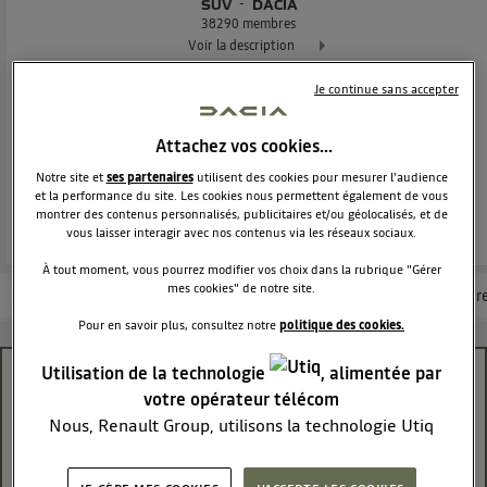
SUV
DACIA
38290
membres
Voir la description
Je continue sans accepter
Dacia Duster - L'authentique SUV
POSEZ UNE QUESTION
Attachez vos cookies…
Notre site et
ses partenaires
utilisent des cookies pour mesurer l'audience
et la performance du site. Les cookies nous permettent également de vous
REJOINDRE
montrer des contenus personnalisés, publicitaires et/ou géolocalisés, et de
vous laisser interagir avec nos contenus via les réseaux sociaux.
À tout moment, vous pourrez modifier vos choix dans la rubrique "Gérer
mes cookies" de notre site.
Les questions de la communauté
Les articles
Consultez la brochur
Pour en savoir plus, consultez notre
politique des cookies.
Utilisation de la technologie
, alimentée par
entretien duster
votre opérateur télécom
Nous, Renault Group, utilisons la technologie Utiq
francois
Le
14 octobre 2020
à
18:54
pour nos activités digitales (telles que décrites dans
cette notice de consentement) et liées à votre
bonjour a tous et a toutes j'ai acheté un duster neuf a