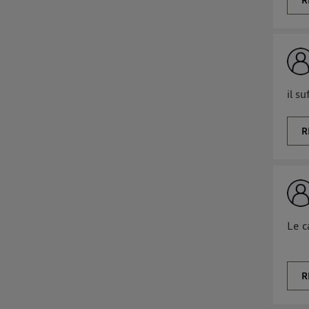
il s
R
Le c
R