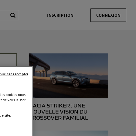
INSCRIPTION
CONNEXION
inue sans accepter
 Les cookies nous
t de vous laisser
DACIA STRIKER : UNE
NOUVELLE VISION DU
e site.
CROSSOVER FAMILIAL