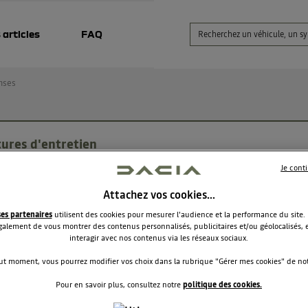
 articles
FAQ
nses
tures d'entretien
Je cont
Philippe59
Le
1 août 2019
à
10:13
Attachez vos cookies…
our,
ses partenaires
utilisent des cookies pour mesurer l'audience et la performance du site.
ent faire pour récupérer mon carnet d'entretien ? merci
alement de vous montrer des contenus personnalisés, publicitaires et/ou géolocalisés, e
interagir avec nos contenus via les réseaux sociaux.
ut moment, vous pourrez modifier vos choix dans la rubrique "Gérer mes cookies" de notr
RÉPONDRE
0
Pour en savoir plus, consultez notre
politique des cookies.