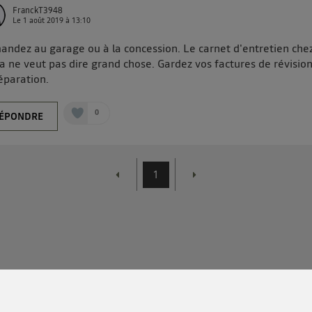
FranckT3948
Le
1 août 2019
à
13:10
ndez au garage ou à la concession. Le carnet d'entretien che
a ne veut pas dire grand chose. Gardez vos factures de révision
éparation.
0
ÉPONDRE
1