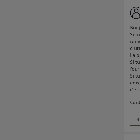
Bonj
Si t
reme
d'ut
l'a 
Si t
four
Si t
dois
c'es
Cord
R