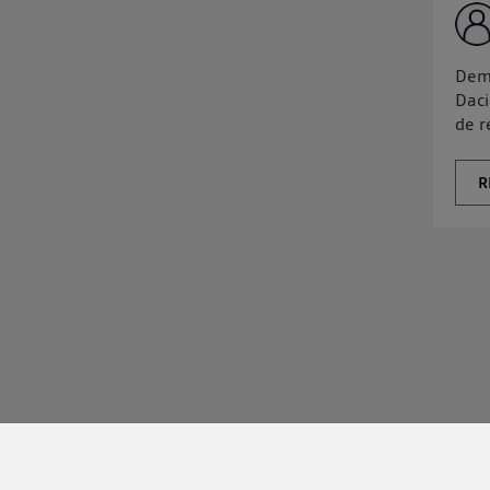
Dema
Daci
de r
R