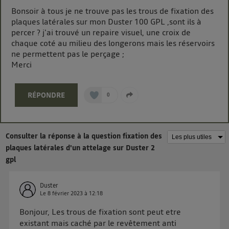
de vos données personnelles en vous offrant choix et
Bonsoir à tous je ne trouve pas les trous de fixation des
contrôle.
plaques latérales sur mon Duster 100 GPL ,sont ils à
Elle utilise un identifiant créé par votre opérateur
percer ? j'ai trouvé un repaire visuel, une croix de
télécom basé sur votre adresse IP et une référence
chaque coté au milieu des longerons mais les réservoirs
ne permettent pas le perçage ;
de votre contrat internet (ex : votre numéro de
Merci
téléphone).
L'identifiant est associé à votre connexion internet.
Ainsi, toutes les personnes utilisant la même
RÉPONDRE
0
connexion et ayant consenties se verront attribuer le
même identifiant. En général :
Pour une
connexion foyer
(ex : Wi-Fi), la personnalisation sera basée
sur la navigation des membres du foyer ayant consentis.
Consulter la réponse à la question fixation des
Pour une
connexion mobile
, la personnalisation sera basée
plaques latérales d'un attelage sur Duster 2
uniquement sur la navigation de l'utilisateur du mobile.
gpl
Vous pouvez à tout moment retirer ce consentement
sur
le portail d’Utiq
("
") ou via la page
Duster
« gérer Utiq » en bas de ce site. Pour plus
Le
8 février 2023
à
12:18
d'informations, veuillez consulter
la Politique
Bonjour, Les trous de fixation sont peut etre
d'information sur les données personnelles
existant mais caché par le revêtement anti
d'Utiq
.