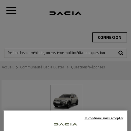
CONNEXION
Accueil
Communauté Dacia Duster
Questions/Réponses
Je continue sans accepter
DACIA DUSTER