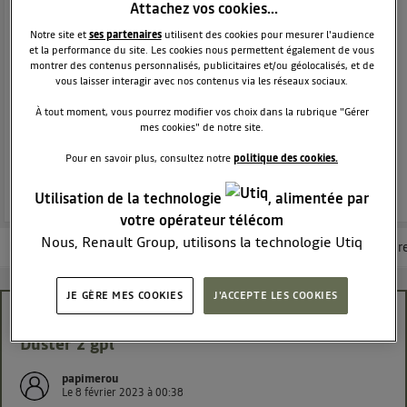
SUV
DACIA
Attachez vos cookies…
38294
membres
Notre site et
ses partenaires
utilisent des cookies pour mesurer l'audience
Voir la description
et la performance du site. Les cookies nous permettent également de vous
montrer des contenus personnalisés, publicitaires et/ou géolocalisés, et de
Dacia Duster - L'authentique SUV
vous laisser interagir avec nos contenus via les réseaux sociaux.
À tout moment, vous pourrez modifier vos choix dans la rubrique "Gérer
POSEZ UNE QUESTION
mes cookies" de notre site.
Pour en savoir plus, consultez notre
politique des cookies.
REJOINDRE
Utilisation de la technologie
, alimentée par
votre opérateur télécom
Nous, Renault Group, utilisons la technologie Utiq
Les questions de la communauté
Les articles
Consultez la brochur
pour nos activités digitales (telles que décrites dans
cette notice de consentement) et liées à votre
JE GÈRE MES COOKIES
J'ACCEPTE LES COOKIES
navigation sur
nos site(s)
(seulement si vous utilisez
fixation des plaques latérales d'un attelage sur
une connexion internet fournie par
un opérateur
Duster 2 gpl
télécom participant
et que vous consentez sur
chaque site).
papimerou
La technologie Utiq a été conçue pour la protection
Le
8 février 2023
à
00:38