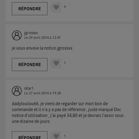
Ainsi, toutes les personnes utilisant la même
9
RÉPONDRE
connexion et ayant consenties se verront attribuer le
même identifiant. En général :
Pour une
connexion foyer
(ex : Wi-Fi), la personnalisation sera basée
sur la navigation des membres du foyer ayant consentis.
jgrossxx
Pour une
connexion mobile
, la personnalisation sera basée
Le
29 avril 2014
à
12:41
uniquement sur la navigation de l'utilisateur du mobile.
Vous pouvez à tout moment retirer ce consentement
je vous envoie la notice jgrossxx
sur
le portail d’Utiq
("
") ou via la page
1
RÉPONDRE
« gérer Utiq » en bas de ce site. Pour plus
d'informations, veuillez consulter
la Politique
d'information sur les données personnelles
d'Utiq
.
istar1
Le
27 avril 2014
à
19:28
dadyloulou66, je viens de regarder sur mon bon de
commande et il n'a y a pas de référence , juste marqué Doc
notice d'utilisation , j'ai payé 34,80 et je devrais l'avoir sous
une dizaine de jours
1
RÉPONDRE