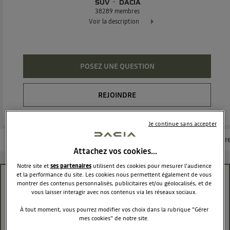
SUV
DACIA
38289
membres
Voir la description
Dacia Duster - L'authentique SUV
POSEZ UNE QUESTION
REJOINDRE
Je continue sans accepter
Les questions de la communauté
Les articles
Consultez la brochur
Attachez vos cookies…
Notre site et
ses partenaires
utilisent des cookies pour mesurer l'audience
et la performance du site. Les cookies nous permettent également de vous
Notice complète DACIA DUSTER 2014
montrer des contenus personnalisés, publicitaires et/ou géolocalisés, et de
vous laisser interagir avec nos contenus via les réseaux sociaux.
DDL1998
Le
26 avril 2014
à
15:12
À tout moment, vous pourrez modifier vos choix dans la rubrique "Gérer
mes cookies" de notre site.
Bonjour,