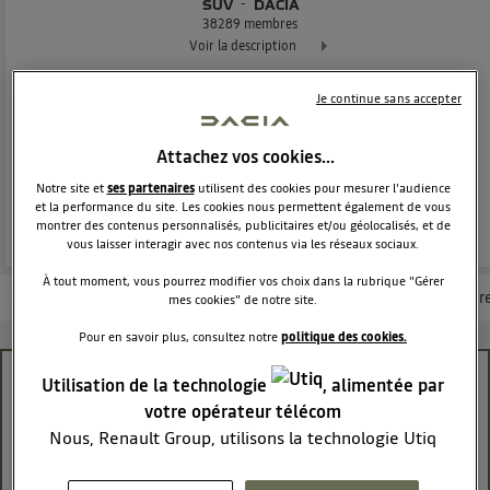
SUV
DACIA
38289
membres
Voir la description
Dacia Duster - L'authentique SUV
Je continue sans accepter
POSEZ UNE QUESTION
Attachez vos cookies…
Notre site et
ses partenaires
utilisent des cookies pour mesurer l'audience
REJOINDRE
et la performance du site. Les cookies nous permettent également de vous
montrer des contenus personnalisés, publicitaires et/ou géolocalisés, et de
vous laisser interagir avec nos contenus via les réseaux sociaux.
À tout moment, vous pourrez modifier vos choix dans la rubrique "Gérer
Les questions de la communauté
Les articles
Consultez la brochur
mes cookies" de notre site.
Pour en savoir plus, consultez notre
politique des cookies.
Utilisation de la technologie
, alimentée par
Plein gpl ne s'arrête pas
votre opérateur télécom
Ludoch
Nous, Renault Group, utilisons la technologie Utiq
Le
19 novembre 2021
à
12:03
pour nos activités digitales (telles que décrites dans
Bonjour,
cette notice de consentement) et liées à votre