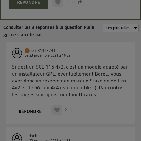
Vous pouvez à tout moment retirer ce consentement
RÉPONDRE
0
sur
le portail d’Utiq
("
") ou via la page
« gérer Utiq » en bas de ce site. Pour plus
d'informations, veuillez consulter
la Politique
Consulter les 3 réponses à la question Plein
d'information sur les données personnelles
gpl ne s'arrête pas
d'Utiq
.
jean31323244
Le
23 novembre 2021
à
10:29
Si c'est un SCE 115 4x2, c'est un modèle adapté par
un installateur GPL, éventuellement Borel.. Vous
avez donc un réservoir de marque Stako de 66 l en
4x2 et de 56 l en 4x4 ( volume utile...). Par contre
les jauges sont quasiment inefficaces
0
RÉPONDRE
Ludoch
Le
22 novembre 2021
à
11:38