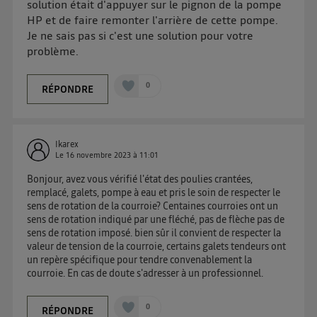
solution était d'appuyer sur le pignon de la pompe
« gérer Utiq » en bas de ce site. Pour plus
HP et de faire remonter l'arrière de cette pompe.
d'informations, veuillez consulter
la Politique
Je ne sais pas si c'est une solution pour votre
d'information sur les données personnelles
problème.
d'Utiq
.
0
RÉPONDRE
Ikarex
Le
16 novembre 2023
à
11:01
Bonjour, avez vous vérifié l'état des poulies crantées,
remplacé, galets, pompe à eau et pris le soin de respecter le
sens de rotation de la courroie? Centaines courroies ont un
sens de rotation indiqué par une fléché, pas de flèche pas de
sens de rotation imposé. bien sûr il convient de respecter la
valeur de tension de la courroie, certains galets tendeurs ont
un repère spécifique pour tendre convenablement la
courroie. En cas de doute s'adresser à un professionnel.
0
RÉPONDRE