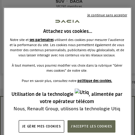
SUV
DACIA
38290
membres
Voir la description
Je continue sans accepter
Dacia Duster - L'authentique SUV
Attachez vos cookies…
POSEZ UNE QUESTION
Notre site et
ses partenaires
utilisent des cookies pour mesurer l'audience
et la performance du site. Les cookies nous permettent également de vous
montrer des contenus personnalisés, publicitaires et/ou géolocalisés, et de
REJOINDRE
vous laisser interagir avec nos contenus via les réseaux sociaux.
À tout moment, vous pourrez modifier vos choix dans la rubrique "Gérer
mes cookies" de notre site.
Pour en savoir plus, consultez notre
politique des cookies.
Les questions de la communauté
Les articles
Consultez la brochur
Utilisation de la technologie
, alimentée par
votre opérateur télécom
problème usure anormale courroie distribution
Nous, Renault Group, utilisons la technologie Utiq
pour nos activités digitales (telles que décrites dans
GD3R
cette notice de consentement) et liées à votre
Le
16 novembre 2023
à
09:24
JE GÈRE MES COOKIES
J'ACCEPTE LES COOKIES
navigation sur
nos site(s)
(seulement si vous utilisez
bonjour à tous, nous avons changé la distribution sur un