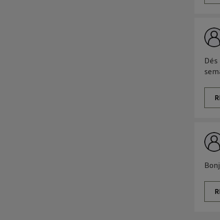
Dés 
sema
R
Bonj
R