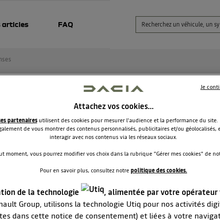
 articles
FAQ
nses
Je cont
vi commande
Attachez vos cookies…
ses partenaires
utilisent des cookies pour mesurer l'audience et la performance du site.
yves57
alement de vous montrer des contenus personnalisés, publicitaires et/ou géolocalisés, e
Le
19 novembre 2021
à
10:34
interagir avec nos contenus via les réseaux sociaux.
our sur mon suivi commande véhicule commandé et en vert il 
ut moment, vous pourrez modifier vos choix dans la rubrique "Gérer mes cookies" de notr
ien de temps pour qu'ils arrivent en consecion merci ?....
Pour en savoir plus, consultez notre
politique des cookies.
RÉPONDRE
ation de la technologie
, alimentée par votre opérateur
0
ault Group, utilisons la technologie Utiq pour nos activités digit
tes dans cette notice de consentement) et liées à votre naviga