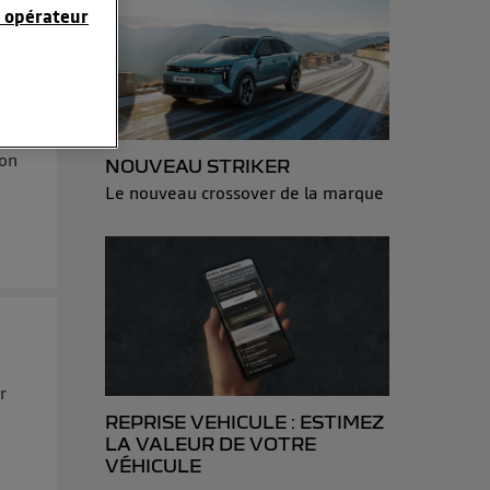
 opérateur
sonnelles en
e adresse IP
éphone).
son
NOUVEAU STRIKER
 personnes
Le nouveau crossover de la marque
r le même
es du foyer ayant
isateur du mobile.
d’Utiq
("
ur plus
s données
r
REPRISE VEHICULE : ESTIMEZ
LA VALEUR DE VOTRE
VÉHICULE