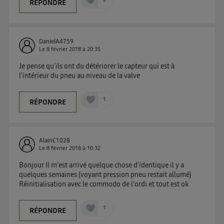
RÉPONDRE
Ainsi, toutes les personnes utilisant la même
connexion et ayant consenties se verront attribuer le
même identifiant. En général :
DanielA4759
Pour une
connexion foyer
(ex : Wi-Fi), la personnalisation sera basée
Le
8 février 2018
à
20:35
sur la navigation des membres du foyer ayant consentis.
Pour une
connexion mobile
, la personnalisation sera basée
Je pense qu'ils ont du détériorer le capteur qui est à
uniquement sur la navigation de l'utilisateur du mobile.
l'intérieur du pneu au niveau de la valve
Vous pouvez à tout moment retirer ce consentement
sur
le portail d’Utiq
("
") ou via la page
1
RÉPONDRE
« gérer Utiq » en bas de ce site. Pour plus
d'informations, veuillez consulter
la Politique
d'information sur les données personnelles
AlainC1028
d'Utiq
.
Le
8 février 2018
à
10:32
Bonjour Il m'est arrivé quelque chose d'identique il y a
quelques semaines (voyant pression pneu restait allumé)
Réinitialisation avec le commodo de l'ordi et tout est ok
1
RÉPONDRE