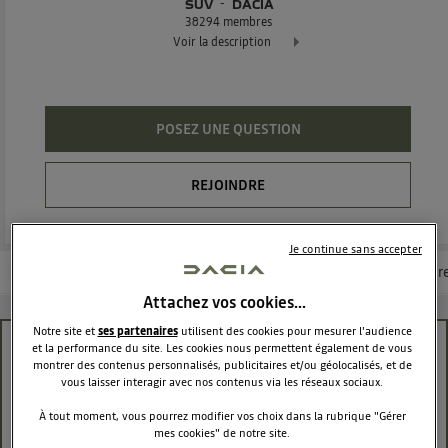
SUV
DACIA
38294
membres
Voir la description
Dacia Duster - L'authentique SUV
POSEZ UNE QUESTION
REJOINDRE
Je continue sans accepter
Les questions de la communauté
Les articles
Consultez la brochur
Attachez vos cookies…
Notre site et
ses partenaires
utilisent des cookies pour mesurer l'audience
et la performance du site. Les cookies nous permettent également de vous
Voyants tableau de bord malgré reset
montrer des contenus personnalisés, publicitaires et/ou géolocalisés, et de
vous laisser interagir avec nos contenus via les réseaux sociaux.
LaureT3083
Le
7 février 2018
à
07:56
À tout moment, vous pourrez modifier vos choix dans la rubrique "Gérer
mes cookies" de notre site.
Bonjour, suite à une crevaison et à la réparation du pneu,les deux