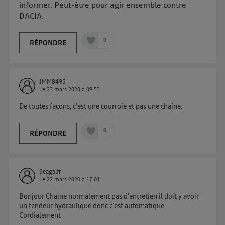
informer. Peut-être pour agir ensemble contre
« gérer Utiq » en bas de ce site. Pour plus
DACIA.
d'informations, veuillez consulter
la Politique
d'information sur les données personnelles
0
RÉPONDRE
d'Utiq
.
JMM8495
Le
23 mars 2020
à
09:53
De toutes façons, c'est une courroie et pas une chaîne.
0
RÉPONDRE
Seagalfr
Le
22 mars 2020
à
17:01
Bonjour Chaine normalement pas d'entretien il doit y avoir
un tendeur hydraulique donc c'est automatique
Cordialement