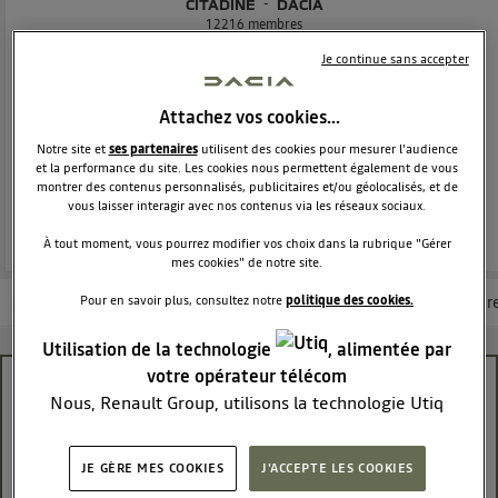
CITADINE
DACIA
12216
membres
Voir la description
Je continue sans accepter
Dacia Sandero - La berline moderne et attractive
Attachez vos cookies…
POSEZ UNE QUESTION
Notre site et
ses partenaires
utilisent des cookies pour mesurer l'audience
et la performance du site. Les cookies nous permettent également de vous
montrer des contenus personnalisés, publicitaires et/ou géolocalisés, et de
REJOINDRE
vous laisser interagir avec nos contenus via les réseaux sociaux.
À tout moment, vous pourrez modifier vos choix dans la rubrique "Gérer
mes cookies" de notre site.
Les questions de la communauté
Les articles
Consultez la brochur
Pour en savoir plus, consultez notre
politique des cookies.
Utilisation de la technologie
, alimentée par
votre opérateur télécom
chaine de distribution
Nous, Renault Group, utilisons la technologie Utiq
pour nos activités digitales (telles que décrites dans
marco58
cette notice de consentement) et liées à votre
Le
22 mars 2020
à
14:39
JE GÈRE MES COOKIES
J'ACCEPTE LES COOKIES
navigation sur
nos site(s)
(seulement si vous utilisez
bonjour a tous je recherche des infos pour le