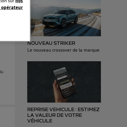
tion sur
nos
 opérateur
sonnelles en
e adresse IP
éphone).
NOUVEAU STRIKER
 personnes
Le nouveau crossover de la marque
r le même
es du foyer ayant
lu
isateur du mobile.
d’Utiq
("
ur plus
s données
REPRISE VEHICULE : ESTIMEZ
LA VALEUR DE VOTRE
VÉHICULE