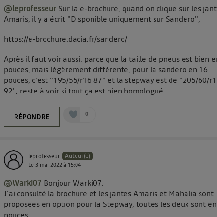
@leprofesseur
Sur la e-brochure, quand on clique sur les jan
Amaris, il y a écrit "Disponible uniquement sur Sandero",
https://e-brochure.dacia.fr/sandero/
Après il faut voir aussi, parce que la taille de pneus est bien 
pouces, mais légèrement différente, pour la sandero en 16
pouces, c'est "195/55/r16 87" et la stepway est de "205/60/r
92", reste à voir si tout ça est bien homologué
0
RÉPONDRE
Auteur(e)
leprofesseur
Le
3 mai 2022
à
15:04
@Warki07
Bonjour Warki07,
J'ai consulté la brochure et les jantes Amaris et Mahalia sont
proposées en option pour la Stepway, toutes les deux sont en
pouces.