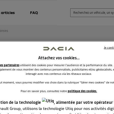
 articles
FAQ
onses
Je cont
tes Sandero 3
Attachez vos cookies…
leprofesseur
ses partenaires
utilisent des cookies pour mesurer l'audience et la performance du site.
Le
29 avril 2022
à
21:29
alement de vous montrer des contenus personnalisés, publicitaires et/ou géolocalisés, e
interagir avec nos contenus via les réseaux sociaux.
our,
ut moment, vous pourrez modifier vos choix dans la rubrique "Gérer mes cookies" de notr
jantes alu AMARIS de la Sandero 3 sont-elles compatibles avec
Pour en savoir plus, consultez notre
politique des cookies.
ero 3 Stepway ?
ation de la technologie
, alimentée par votre opérateur
i pour vos réponses.
ault Group, utilisons la technologie Utiq pour nos activités digit