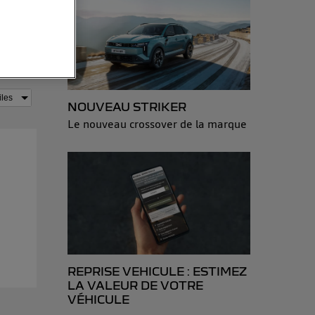
sonnelles en
e adresse IP
éphone).
 personnes
NOUVEAU STRIKER
r le même
Le nouveau crossover de la marque
es du foyer ayant
isateur du mobile.
d’Utiq
("
ur plus
s données
REPRISE VEHICULE : ESTIMEZ
LA VALEUR DE VOTRE
VÉHICULE