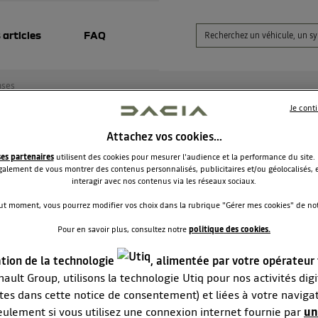
 articles
FAQ
nses
Je cont
Attachez vos cookies…
roid auto ne fonctionne plus
ses partenaires
utilisent des cookies pour mesurer l'audience et la performance du site.
alement de vous montrer des contenus personnalisés, publicitaires et/ou géolocalisés, e
Dim49
interagir avec nos contenus via les réseaux sociaux.
Le
17 avril 2022
à
23:21
ut moment, vous pourrez modifier vos choix dans la rubrique "Gérer mes cookies" de notr
our à tous,
Pour en savoir plus, consultez notre
politique des cookies.
'arrive plus à accéder à Android auto sur ma dacia spring malgr
téléphone branché avec câble et Bluetooth activité. S'affiche 
ation de la technologie
, alimentée par votre opérateur
téléphone connexion d'android auto sans résultat malgré dern
ault Group, utilisons la technologie Utiq pour nos activités digit
 à jour sur mon téléphone... Y'a t-il une mise à jour du systèm
éhicule à faire ? D'autres personnes sont t-il comme moi depui
tes dans cette notice de consentement) et liées à votre naviga
.
eulement si vous utilisez une connexion internet fournie par
un