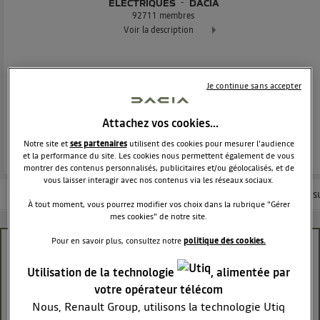
ÉLECTRIQUES
DACIA
92711
membres
Voir la description
Dacia Spring - 100% électrique Exclusivement réservée à tous
Je continue sans accepter
POSEZ UNE QUESTION
Attachez vos cookies…
REJOINDRE
Notre site et
ses partenaires
utilisent des cookies pour mesurer l'audience
et la performance du site. Les cookies nous permettent également de vous
montrer des contenus personnalisés, publicitaires et/ou géolocalisés, et de
vous laisser interagir avec nos contenus via les réseaux sociaux.
Les questions de la communauté
Nos conseils
Les articles
Consu
À tout moment, vous pourrez modifier vos choix dans la rubrique "Gérer
mes cookies" de notre site.
Pour en savoir plus, consultez notre
politique des cookies.
Synchronisation Spring impossible
Utilisation de la technologie
, alimentée par
CirrusProd
votre opérateur télécom
Le
23 avril 2022
à
13:09
Nous, Renault Group, utilisons la technologie Utiq
Bonjour,