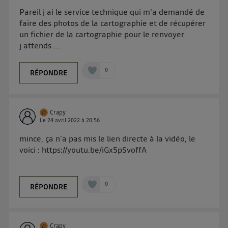
uniquement sur la navigation de l'utilisateur du mobile.
Pareil j ai le service technique qui m'a demandé de
Vous pouvez à tout moment retirer ce consentement
faire des photos de la cartographie et de récupérer
sur
le portail d’Utiq
("
") ou via la page
un fichier de la cartographie pour le renvoyer
« gérer Utiq » en bas de ce site. Pour plus
j attends ….
d'informations, veuillez consulter
la Politique
d'information sur les données personnelles
0
RÉPONDRE
d'Utiq
.
Crapy
Le
24 avril 2022
à
20:56
mince, ça n'a pas mis le lien directe à la vidéo, le
voici : https://youtu.be/iGx5pSvoffA
0
RÉPONDRE
Crapy