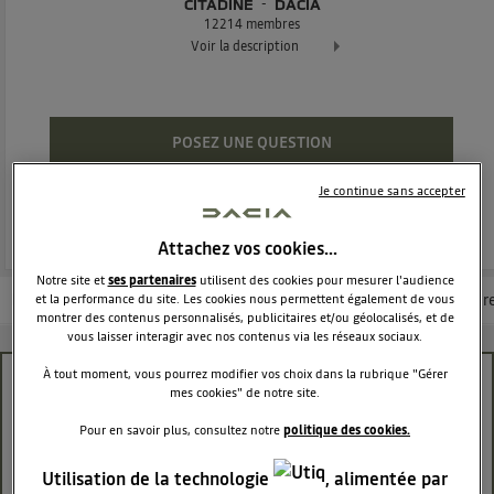
CITADINE
DACIA
12214
membres
Voir la description
Dacia Sandero - La berline moderne et attractive
POSEZ UNE QUESTION
Je continue sans accepter
REJOINDRE
Attachez vos cookies…
Notre site et
ses partenaires
utilisent des cookies pour mesurer l'audience
Les questions de la communauté
Les articles
Consultez la brochur
et la performance du site. Les cookies nous permettent également de vous
montrer des contenus personnalisés, publicitaires et/ou géolocalisés, et de
vous laisser interagir avec nos contenus via les réseaux sociaux.
À tout moment, vous pourrez modifier vos choix dans la rubrique "Gérer
Batterie en charge ?
mes cookies" de notre site.
Pour en savoir plus, consultez notre
politique des cookies.
John1984
Le
11 mars 2025
à
13:44
Utilisation de la technologie
, alimentée par
bonjour