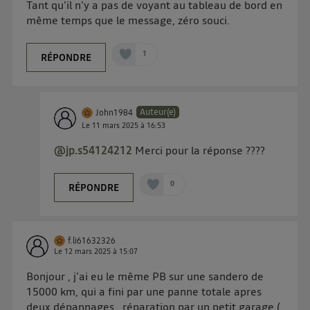
Tant qu'il n'y a pas de voyant au tableau de bord en
Pour une
connexion foyer
(ex : Wi-Fi), la personnalisation sera basée
même temps que le message, zéro souci.
sur la navigation des membres du foyer ayant consentis.
Pour une
connexion mobile
, la personnalisation sera basée
uniquement sur la navigation de l'utilisateur du mobile.
1
RÉPONDRE
Vous pouvez à tout moment retirer ce consentement
sur
le portail d’Utiq
("
") ou via la page
« gérer Utiq » en bas de ce site. Pour plus
Auteur(e)
d'informations, veuillez consulter
la Politique
John1984
Le
11 mars 2025
à
16:53
d'information sur les données personnelles
d'Utiq
.
@jp.s54124212
Merci pour la réponse ????
0
RÉPONDRE
f.li61632326
Le
12 mars 2025
à
15:07
Bonjour , j'ai eu le même PB sur une sandero de
15000 km, qui a fini par une panne totale apres
deux dépannages , réparation par un petit garage (