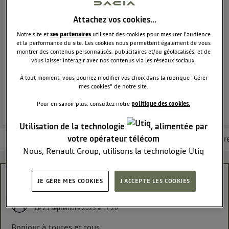
CITADINE
DACIA
12216
membres
Attachez vos cookies…
Voir la description
Notre site et
ses partenaires
utilisent des cookies pour mesurer l'audience
Dacia Sandero - La berline moderne et attractive
et la performance du site. Les cookies nous permettent également de vous
montrer des contenus personnalisés, publicitaires et/ou géolocalisés, et de
vous laisser interagir avec nos contenus via les réseaux sociaux.
POSEZ UNE QUESTION
À tout moment, vous pourrez modifier vos choix dans la rubrique "Gérer
mes cookies" de notre site.
REJOINDRE
Pour en savoir plus, consultez notre
politique des cookies.
Utilisation de la technologie
, alimentée par
votre opérateur télécom
Les questions de la communauté
Les articles
Consultez la brochur
Nous, Renault Group, utilisons la technologie Utiq
pour nos activités digitales (telles que décrites dans
cette notice de consentement) et liées à votre
bluethooth media nav
JE GÈRE MES COOKIES
J'ACCEPTE LES COOKIES
navigation sur
nos site(s)
(seulement si vous utilisez
une connexion internet fournie par
un opérateur
veronique13
Le
25 septembre 2023
à
17:20
télécom participant
et que vous consentez sur
chaque site).
Bonjour à toutes et tous,