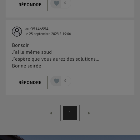
d'information sur les données personnelles
0
RÉPONDRE
d'Utiq
.
laur35146554
Le
25 septembre 2023
à
19:06
Bonsoir
J'ai le même souci
J'espère que vous aurez des solutions...
Bonne soirée
0
RÉPONDRE
1