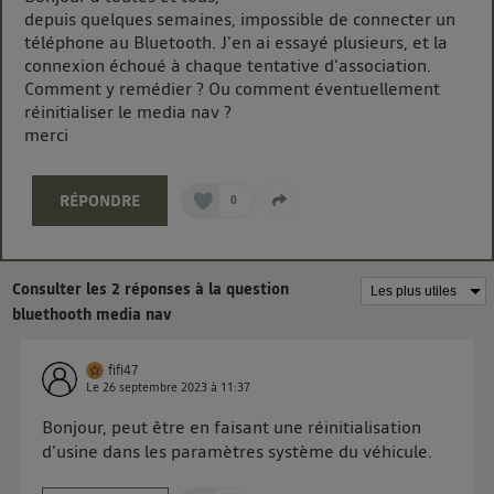
La technologie Utiq a été conçue pour la protection
depuis quelques semaines, impossible de connecter un
téléphone au Bluetooth. J'en ai essayé plusieurs, et la
de vos données personnelles en vous offrant choix et
connexion échoué à chaque tentative d'association.
contrôle.
Comment y remédier ? Ou comment éventuellement
Elle utilise un identifiant créé par votre opérateur
réinitialiser le media nav ?
télécom basé sur votre adresse IP et une référence
merci
de votre contrat internet (ex : votre numéro de
téléphone).
RÉPONDRE
L'identifiant est associé à votre connexion internet.
0
Ainsi, toutes les personnes utilisant la même
connexion et ayant consenties se verront attribuer le
même identifiant. En général :
Consulter les 2 réponses à la question
Pour une
connexion foyer
(ex : Wi-Fi), la personnalisation sera basée
bluethooth media nav
sur la navigation des membres du foyer ayant consentis.
Pour une
connexion mobile
, la personnalisation sera basée
uniquement sur la navigation de l'utilisateur du mobile.
fifi47
Vous pouvez à tout moment retirer ce consentement
Le
26 septembre 2023
à
11:37
sur
le portail d’Utiq
("
") ou via la page
Bonjour, peut être en faisant une réinitialisation
« gérer Utiq » en bas de ce site. Pour plus
d'usine dans les paramètres système du véhicule.
d'informations, veuillez consulter
la Politique