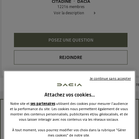
CITADINE
DACIA
12216
membres
Voir la description
Dacia Sandero - La berline moderne et attractive
POSEZ UNE QUESTION
REJOINDRE
Je continue sans accepter
Les questions de la communauté
Les articles
Consultez la brochur
Attachez vos cookies…
Notre site et
ses partenaires
utilisent des cookies pour mesurer l'audience
Caméra avant
et la performance du site. Les cookies nous permettent également de vous
montrer des contenus personnalisés, publicitaires et/ou géolocalisés, et de
vous laisser interagir avec nos contenus via les réseaux sociaux.
gath32212364
Le
5 novembre 2025
à
00:00
À tout moment, vous pourrez modifier vos choix dans la rubrique "Gérer
mes cookies" de notre site.
Bonjour