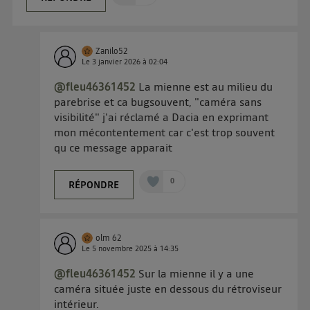
L'identifiant est associé à votre connexion internet.
Ainsi, toutes les personnes utilisant la même
connexion et ayant consenties se verront attribuer le
même identifiant. En général :
Zanilo52
Le
3 janvier 2026
à
02:04
Pour une
connexion foyer
(ex : Wi-Fi), la personnalisation sera basée
sur la navigation des membres du foyer ayant consentis.
@fleu46361452
La mienne est au milieu du
Pour une
connexion mobile
, la personnalisation sera basée
parebrise et ca bugsouvent, "caméra sans
uniquement sur la navigation de l'utilisateur du mobile.
Vous pouvez à tout moment retirer ce consentement
visibilité" j'ai réclamé a Dacia en exprimant
mon mécontentement car c'est trop souvent
sur
le portail d’Utiq
("
") ou via la page
qu ce message apparait
« gérer Utiq » en bas de ce site. Pour plus
d'informations, veuillez consulter
la Politique
0
RÉPONDRE
d'information sur les données personnelles
d'Utiq
.
olm 62
Le
5 novembre 2025
à
14:35
@fleu46361452
Sur la mienne il y a une
caméra située juste en dessous du rétroviseur
intérieur.