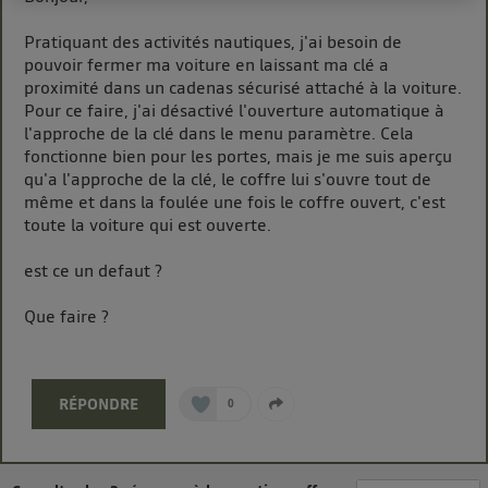
télécom participant
et que vous consentez sur
chaque site).
Pratiquant des activités nautiques, j'ai besoin de
La technologie Utiq a été conçue pour la protection
pouvoir fermer ma voiture en laissant ma clé a
de vos données personnelles en vous offrant choix et
proximité dans un cadenas sécurisé attaché à la voiture.
Pour ce faire, j'ai désactivé l'ouverture automatique à
contrôle.
l'approche de la clé dans le menu paramètre. Cela
Elle utilise un identifiant créé par votre opérateur
fonctionne bien pour les portes, mais je me suis aperçu
télécom basé sur votre adresse IP et une référence
qu'a l'approche de la clé, le coffre lui s'ouvre tout de
de votre contrat internet (ex : votre numéro de
même et dans la foulée une fois le coffre ouvert, c'est
téléphone).
toute la voiture qui est ouverte.
L'identifiant est associé à votre connexion internet.
Ainsi, toutes les personnes utilisant la même
est ce un defaut ?
connexion et ayant consenties se verront attribuer le
Que faire ?
même identifiant. En général :
Pour une
connexion foyer
(ex : Wi-Fi), la personnalisation sera basée
sur la navigation des membres du foyer ayant consentis.
Pour une
connexion mobile
, la personnalisation sera basée
uniquement sur la navigation de l'utilisateur du mobile.
RÉPONDRE
0
Vous pouvez à tout moment retirer ce consentement
sur
le portail d’Utiq
("
") ou via la page
« gérer Utiq » en bas de ce site. Pour plus