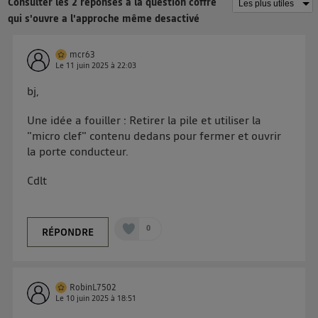
Consulter les 2 réponses à la question coffre
d'informations, veuillez consulter
la Politique
qui s'ouvre a l'approche même desactivé
d'information sur les données personnelles
d'Utiq
.
mcr63
Le
11 juin 2025
à
22:03
bj,
Une idée a fouiller : Retirer la pile et utiliser la
"micro clef" contenu dedans pour fermer et ouvrir
la porte conducteur.
Cdlt
0
RÉPONDRE
RobinL7502
Le
10 juin 2025
à
18:51