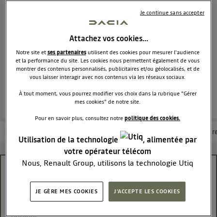
CITADINE
DACIA
12216
membres
Je continue sans accepter
Voir la description
Attachez vos cookies…
Dacia Sandero - La berline moderne et attractive
Notre site et
ses partenaires
utilisent des cookies pour mesurer l'audience
et la performance du site. Les cookies nous permettent également de vous
POSEZ UNE QUESTION
montrer des contenus personnalisés, publicitaires et/ou géolocalisés, et de
vous laisser interagir avec nos contenus via les réseaux sociaux.
REJOINDRE
À tout moment, vous pourrez modifier vos choix dans la rubrique "Gérer
mes cookies" de notre site.
Pour en savoir plus, consultez notre
politique des cookies.
Les questions de la communauté
Les articles
Consultez la brochur
Utilisation de la technologie
, alimentée par
votre opérateur télécom
Nous, Renault Group, utilisons la technologie Utiq
coffre qui s'ouvre a l'approche même desactivé
pour nos activités digitales (telles que décrites dans
cette notice de consentement) et liées à votre
DriBuscando
JE GÈRE MES COOKIES
J'ACCEPTE LES COOKIES
navigation sur
nos site(s)
(seulement si vous utilisez
Le
9 juin 2025
à
20:11
une connexion internet fournie par
un opérateur
Bonjour,