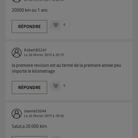
« gérer Utiq » en bas de ce site. Pour plus
20000 km ou 1 ans
d'informations, veuillez consulter
la Politique
d'information sur les données personnelles
d'Utiq
.
0
RÉPONDRE
RobertB5241
Le
26 février 2019
à
20:19
la premiere revision est au terme de la premiere annee peu
importe le kilometrage
0
RÉPONDRE
JeanneS3044
Le
26 février 2019
à
18:36
Salut,a 20.000 klm.