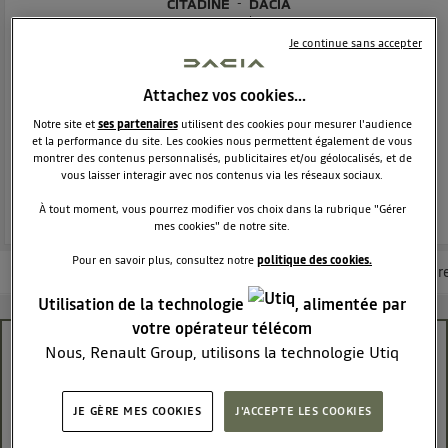
CITADINE
DACIA
12216
membres
Voir la description
Je continue sans accepter
Dacia Sandero - La berline moderne et attractive
Attachez vos cookies…
Notre site et
ses partenaires
utilisent des cookies pour mesurer l'audience
POSEZ UNE QUESTION
et la performance du site. Les cookies nous permettent également de vous
montrer des contenus personnalisés, publicitaires et/ou géolocalisés, et de
vous laisser interagir avec nos contenus via les réseaux sociaux.
REJOINDRE
À tout moment, vous pourrez modifier vos choix dans la rubrique "Gérer
mes cookies" de notre site.
Pour en savoir plus, consultez notre
politique des cookies.
Les questions de la communauté
Les articles
Consultez la brochur
Utilisation de la technologie
, alimentée par
votre opérateur télécom
première revision
Nous, Renault Group, utilisons la technologie Utiq
pour nos activités digitales (telles que décrites dans
serge60370
cette notice de consentement) et liées à votre
Le
26 février 2019
à
15:14
JE GÈRE MES COOKIES
J'ACCEPTE LES COOKIES
navigation sur
nos site(s)
(seulement si vous utilisez
bonjour