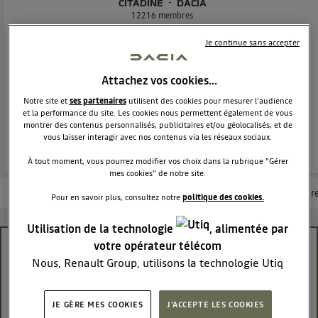
CITADINE
DACIA
12216
membres
Voir la description
Je continue sans accepter
Dacia Sandero - La berline moderne et attractive
Attachez vos cookies…
POSEZ UNE QUESTION
Notre site et
ses partenaires
utilisent des cookies pour mesurer l'audience
et la performance du site. Les cookies nous permettent également de vous
montrer des contenus personnalisés, publicitaires et/ou géolocalisés, et de
REJOINDRE
vous laisser interagir avec nos contenus via les réseaux sociaux.
À tout moment, vous pourrez modifier vos choix dans la rubrique "Gérer
mes cookies" de notre site.
Les questions de la communauté
Les articles
Consultez la brochur
Pour en savoir plus, consultez notre
politique des cookies.
Utilisation de la technologie
, alimentée par
votre opérateur télécom
problème tableau de bord
Nous, Renault Group, utilisons la technologie Utiq
pour nos activités digitales (telles que décrites dans
vero11
Le
9 janvier 2026
à
12:58
cette notice de consentement) et liées à votre
JE GÈRE MES COOKIES
J'ACCEPTE LES COOKIES
navigation sur
nos site(s)
(seulement si vous utilisez
Bonjour ma voiture est neuve au bout d un mois je me