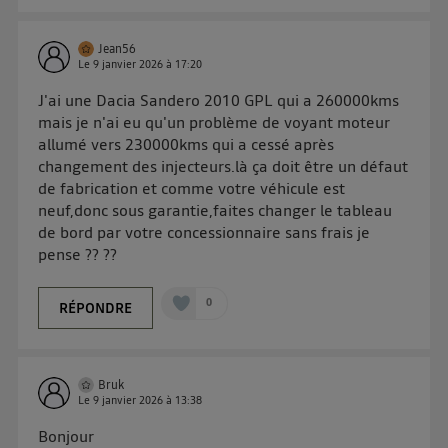
sur
le portail d’Utiq
("
") ou via la page
« gérer Utiq » en bas de ce site. Pour plus
d'informations, veuillez consulter
la Politique
Jean56
Le
9 janvier 2026
à
17:20
d'information sur les données personnelles
d'Utiq
.
J'ai une Dacia Sandero 2010 GPL qui a 260000kms
mais je n'ai eu qu'un problème de voyant moteur
allumé vers 230000kms qui a cessé après
changement des injecteurs.là ça doit être un défaut
de fabrication et comme votre véhicule est
neuf,donc sous garantie,faites changer le tableau
de bord par votre concessionnaire sans frais je
pense ?? ??
0
RÉPONDRE
Bruk
Le
9 janvier 2026
à
13:38
Bonjour