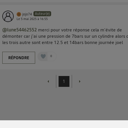
Auteur(e)
jojo74
Le
5 mai 2025
à
16:55
@lune54462552
merci pour votre réponse cela m'évite de
démonter car j'ai une pression de 7bars sur un cylindre alors 
les trois autre sont entre 12.5 et 14bars bonne journée joel
0
RÉPONDRE
1