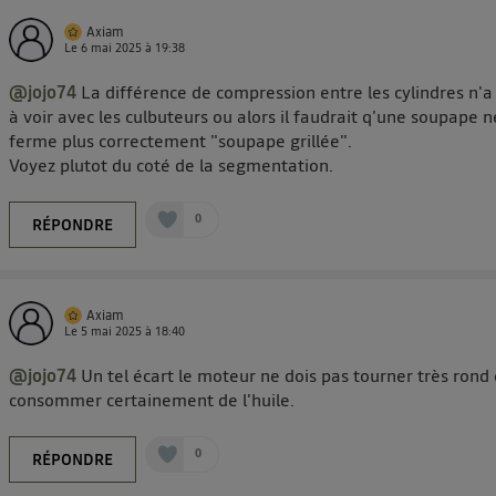
Axiam
Le
6 mai 2025
à
19:38
@jojo74
La différence de compression entre les cylindres n'a
à voir avec les culbuteurs ou alors il faudrait q'une soupape n
ferme plus correctement "soupape grillée".
Voyez plutot du coté de la segmentation.
0
RÉPONDRE
Axiam
Le
5 mai 2025
à
18:40
@jojo74
Un tel écart le moteur ne dois pas tourner très rond 
consommer certainement de l'huile.
0
RÉPONDRE