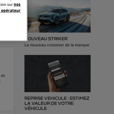
tion sur
nos
 opérateur
sonnelles en
e adresse IP
NOUVEAU STRIKER
éphone).
Le nouveau crossover de la marque
 personnes
r le même
es du foyer ayant
isateur du mobile.
s de
d’Utiq
("
s
ur plus
s données
REPRISE VEHICULE : ESTIMEZ
LA VALEUR DE VOTRE
VÉHICULE