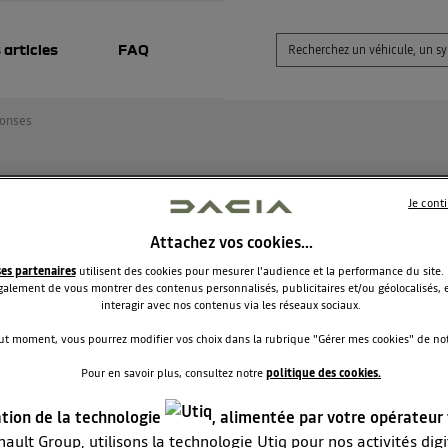
 articles
FAQ
onses
Je cont
lage valeurs adm et échap jeux soupapes dacia
éthanol
Attachez vos cookies…
ses partenaires
utilisent des cookies pour mesurer l'audience et la performance du site.
jojo74
alement de vous montrer des contenus personnalisés, publicitaires et/ou géolocalisés, e
Le
5 mai 2025
à
13:10
interagir avec nos contenus via les réseaux sociaux.
our
ut moment, vous pourrez modifier vos choix dans la rubrique "Gérer mes cookies" de notr
herche les valeurs de
jeux de soupapes
d'admission et
happement pour une Dacia sandero
stepway bioéthanol mon
Pour en savoir plus, consultez notre
politique des cookies.
érie
qui d'après recherche à le moteur de la scénicII 1,6 16v
ation de la technologie
, alimentée par votre opérateur
ult
i d'avances
ault Group, utilisons la technologie Utiq pour nos activités digit