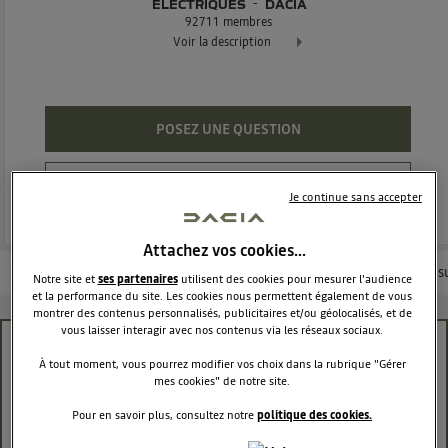
ÉLECTRIQUES
DACIA
92711
membres
Voir la description
Dacia Spring - 100% électrique Exclusivement réservée à tous
POSEZ UNE QUESTION
REJOINDRE
Je continue sans accepter
Attachez vos cookies…
Les questions de la communauté
Nos conseils
Les articles
Consu
Notre site et
ses partenaires
utilisent des cookies pour mesurer l'audience
et la performance du site. Les cookies nous permettent également de vous
montrer des contenus personnalisés, publicitaires et/ou géolocalisés, et de
vous laisser interagir avec nos contenus via les réseaux sociaux.
Charge rapide impossible (DC) sur borne
À tout moment, vous pourrez modifier vos choix dans la rubrique "Gérer
autoroute
mes cookies" de notre site.
Pour en savoir plus, consultez notre
politique des cookies.
Oceane
Le
29 octobre 2025
à
19:43