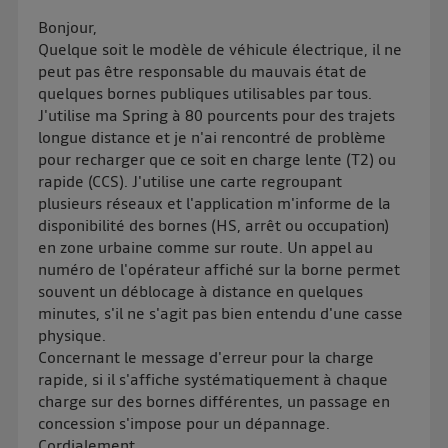
même identifiant. En général :
Bonjour,
Pour une
connexion foyer
(ex : Wi-Fi), la personnalisation sera basée
Quelque soit le modèle de véhicule électrique, il ne
sur la navigation des membres du foyer ayant consentis.
peut pas être responsable du mauvais état de
Pour une
connexion mobile
, la personnalisation sera basée
uniquement sur la navigation de l'utilisateur du mobile.
quelques bornes publiques utilisables par tous.
Vous pouvez à tout moment retirer ce consentement
J'utilise ma Spring à 80 pourcents pour des trajets
longue distance et je n'ai rencontré de problème
sur
le portail d’Utiq
("
") ou via la page
pour recharger que ce soit en charge lente (T2) ou
« gérer Utiq » en bas de ce site. Pour plus
rapide (CCS). J'utilise une carte regroupant
d'informations, veuillez consulter
la Politique
plusieurs réseaux et l'application m'informe de la
d'information sur les données personnelles
disponibilité des bornes (HS, arrêt ou occupation)
d'Utiq
.
en zone urbaine comme sur route. Un appel au
numéro de l'opérateur affiché sur la borne permet
souvent un déblocage à distance en quelques
minutes, s'il ne s'agit pas bien entendu d'une casse
physique.
Concernant le message d'erreur pour la charge
rapide, si il s'affiche systématiquement à chaque
charge sur des bornes différentes, un passage en
concession s'impose pour un dépannage.
Cordialement