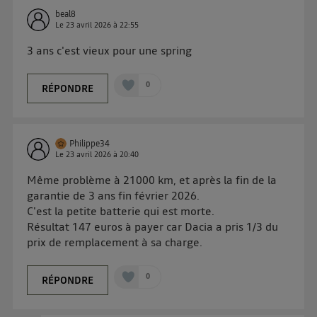
Pour une
connexion mobile
, la personnalisation sera basée
beal8
uniquement sur la navigation de l'utilisateur du mobile.
Le
23 avril 2026
à
22:55
Vous pouvez à tout moment retirer ce consentement
3 ans c'est vieux pour une spring
sur
le portail d’Utiq
("
") ou via la page
« gérer Utiq » en bas de ce site. Pour plus
0
RÉPONDRE
d'informations, veuillez consulter
la Politique
d'information sur les données personnelles
d'Utiq
.
Philippe34
Le
23 avril 2026
à
20:40
Même problème à 21000 km, et après la fin de la
garantie de 3 ans fin février 2026.
C'est la petite batterie qui est morte.
Résultat 147 euros à payer car Dacia a pris 1/3 du
prix de remplacement à sa charge.
0
RÉPONDRE