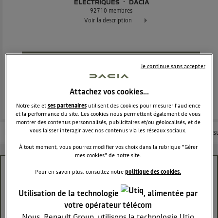
ÉLECTRIQUES
DACIA
92710
membres
Voir la description
Dacia Spring - 100% électrique Exclusivement réservée à tous
POSEZ UNE QUESTION
Je continue sans accepter
REJOINDRE
Attachez vos cookies…
Notre site et
ses partenaires
utilisent des cookies pour mesurer l'audience
et la performance du site. Les cookies nous permettent également de vous
montrer des contenus personnalisés, publicitaires et/ou géolocalisés, et de
vous laisser interagir avec nos contenus via les réseaux sociaux.
Les questions de la communauté
Nos conseils
Les articles
Consu
À tout moment, vous pourrez modifier vos choix dans la rubrique "Gérer
mes cookies" de notre site.
Impossible de mettre en route comme si
Pour en savoir plus, consultez notre
politique des cookies.
batterie déchargée
Utilisation de la technologie
, alimentée par
ange41
votre opérateur télécom
Le
23 avril 2026
à
19:25
Nous, Renault Group, utilisons la technologie Utiq