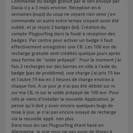
Commande du badge gratuit par le lien envoyé par
Dacia il y a 3 mois environ. Réception en 6
semaines (oups) du coup ne voyant rien venir j'en
commande un autre entre temps croyant avoir été
oublié, et je reçois 2 badges (lol). Création du
compte Plugsurfing dans la foulé à réception des
badges. Par contre pour activer un badge il faut
effectivement enregistrer une CB. Les 100 eur de
recharge gratuite sont crédités quelque jours après
sous forme de "solde prépayé". Pour le moment j'ai
fais 2 recharges sur des bornes en ville à l'aide du
badge (pas de problème). une charge j'ai pris 15 kw
et l'autre 19 kw en 3 heures de charge environ à
chaque fois. A ce jour je n'ai pas été débité sur ni
sur ma CB, ni sur le solde prépayé de 100 eur. Pour
info je viens d'installer la nouvelle Application, je
pense qu'il doit y avoir encore quelques bugs de
mise à jour, je n'ai pas encore essayé de recharge
via la nouvelle appli. non plus.
Dans tous les cas Plugsurfing étant basé en
Allemagne, je prie pour ne pas avoir de litiges à