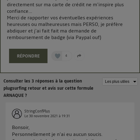
même identifiant. En général :
directement sur ma carte de crédit ne m'inspire plus
Pour une
connexion foyer
(ex : Wi-Fi), la personnalisation sera basée
confiance...
sur la navigation des membres du foyer ayant consentis.
Merci de rapporter vos éventuelles expériences
Pour une
connexion mobile
, la personnalisation sera basée
heureuses ou malheureuses mais PERSO, je préfère
uniquement sur la navigation de l'utilisateur du mobile.
abdiquer et j'ai fait fait ma demande de
Vous pouvez à tout moment retirer ce consentement
remboursement de badge (via Paypal ouf)
sur
le portail d’Utiq
("
") ou via la page
« gérer Utiq » en bas de ce site. Pour plus
d'informations, veuillez consulter
la Politique
RÉPONDRE
4
d'information sur les données personnelles
d'Utiq
.
Consulter les 3 réponses à la question
plugsurfing retour et avis sur cette formule
ARNAQUE ?
StringConfPlus
Le
30 novembre 2021
à
19:31
Bonsoir,
Personnellement je n'ai eu aucun soucis.