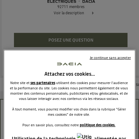
ÉLECTRIQUES
DACIA
92711
membres
Voir la description
Dacia Spring - 100% électrique Exclusivement réservée à tous
POSEZ UNE QUESTION
REJOINDRE
Je continue sans accepter
Attachez vos cookies…
Notre site et
ses partenaires
utilisent des cookies pour mesurer l'audience
Les questions de la communauté
Nos conseils
Les articles
Consu
et la performance du site. Les cookies nous permettent également de vous
montrer des contenus personnalisés, publicitaires et/ou géolocalisés, et de
vous laisser interagir avec nos contenus via les réseaux sociaux.
plugsurfing retour et avis sur cette formule
À tout moment, vous pourrez modifier vos choix dans la rubrique "Gérer
mes cookies" de notre site.
ARNAQUE ?
Pour en savoir plus, consultez notre
politique des cookies.
GOUPILZE
Le
30 novembre 2021
à
05:14
Utilisation de la technologie
, alimentée par