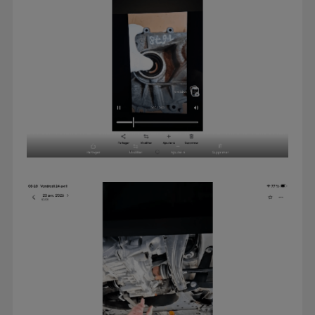
d'Utiq
.