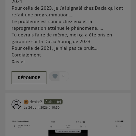
2021…..
de vos données personnelles en vous offrant choix et
Pour celle de 2023, je l'ai signalé chez Dacia qui ont
contrôle.
refait une programmation…..
Elle utilise un identifiant créé par votre opérateur
Le problème est connu chez eux et la
télécom basé sur votre adresse IP et une référence
reprogramation atténue le phénomène…..
de votre contrat internet (ex : votre numéro de
Tu devrais faire de même, moi ça a été pris en
téléphone).
garantie sur la Dacia Spring de 2023.
Pour celle de 2021, je n'ai pas ce bruit….
L'identifiant est associé à votre connexion internet.
Cordialement
Ainsi, toutes les personnes utilisant la même
Xavier
connexion et ayant consenties se verront attribuer le
même identifiant. En général :
Pour une
connexion foyer
(ex : Wi-Fi), la personnalisation sera basée
0
RÉPONDRE
sur la navigation des membres du foyer ayant consentis.
Pour une
connexion mobile
, la personnalisation sera basée
uniquement sur la navigation de l'utilisateur du mobile.
Vous pouvez à tout moment retirer ce consentement
Auteur(e)
denisc2
sur
le portail d’Utiq
("
") ou via la page
Le
24 avril 2026
à
10:50
« gérer Utiq » en bas de ce site. Pour plus
d'informations, veuillez consulter
la Politique
d'information sur les données personnelles