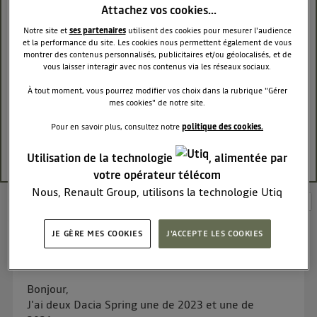
Attachez vos cookies…
lors de l'accélération et décélération à petite vitesse, j'ai
comme un bruit de jeu de stransfer de transmission, un
Notre site et
ses partenaires
utilisent des cookies pour mesurer l'audience
peu comme un cardant qui aurai du jeu.
et la performance du site. Les cookies nous permettent également de vous
montrer des contenus personnalisés, publicitaires et/ou géolocalisés, et de
ont entend un gland à chaque reprise.
vous laisser interagir avec nos contenus via les réseaux sociaux.
avez-vous aussi ce bruit?
dacia sprint 2022 occasion Renault.
À tout moment, vous pourrez modifier vos choix dans la rubrique "Gérer
cordialement merci
mes cookies" de notre site.
Pour en savoir plus, consultez notre
politique des cookies.
RÉPONDRE
1
Utilisation de la technologie
, alimentée par
votre opérateur télécom
Nous, Renault Group, utilisons la technologie Utiq
Consulter les 10 réponses à la question Un
pour nos activités digitales (telles que décrites dans
glung dans ma spin
cette notice de consentement) et liées à votre
JE GÈRE MES COOKIES
J'ACCEPTE LES COOKIES
navigation sur
nos site(s)
(seulement si vous utilisez
xaviernith
une connexion internet fournie par
un opérateur
Le
28 avril 2026
à
16:59
télécom participant
et que vous consentez sur
Bonjour,
chaque site).
J'ai deux Dacia Spring une de 2023 et une de
La technologie Utiq a été conçue pour la protection