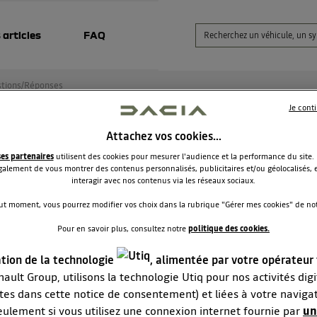
 articles
FAQ
tions/Réponses
Je cont
Attachez vos cookies…
e à jour medianav - Renault Trafic
ses partenaires
utilisent des cookies pour mesurer l'audience et la performance du site.
alement de vous montrer des contenus personnalisés, publicitaires et/ou géolocalisés, e
Michel02
interagir avec nos contenus via les réseaux sociaux.
Le
21 janvier 2022
à
10:16
ut moment, vous pourrez modifier vos choix dans la rubrique "Gérer mes cookies" de notr
our
Pour en savoir plus, consultez notre
politique des cookies.
qu'un peut-il m'indiquer comment mettre à jour le système m
 J'ai un Renault Trafic utilitaire avec media nav.
ation de la technologie
, alimentée par votre opérateur
i de votre aide
ault Group, utilisons la technologie Utiq pour nos activités digit
tes dans cette notice de consentement) et liées à votre naviga
RÉPONDRE
2
eulement si vous utilisez une connexion internet fournie par
un