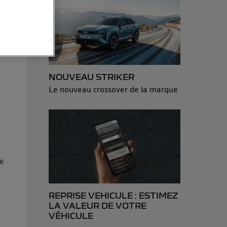
sonnelles en
e adresse IP
éphone).
 personnes
NOUVEAU STRIKER
r le même
Le nouveau crossover de la marque
es du foyer ayant
isateur du mobile.
d’Utiq
("
ur plus
s données
ré
REPRISE VEHICULE : ESTIMEZ
LA VALEUR DE VOTRE
VÉHICULE