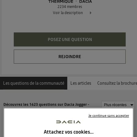
THERMIQUE
DACIA
2234
membres
Voir la description
Dacia Jogger - La familiale 7 places réinvenée
POSEZ UNE QUESTION
REJOINDRE
Les questions de la communauté
Les articles
Consultez la brochur
Découvrez les 1623 questions sur Dacia Jogger -
Thermique - DACIA
Je continue sans accepter
Laety
Attachez vos cookies…
1
like