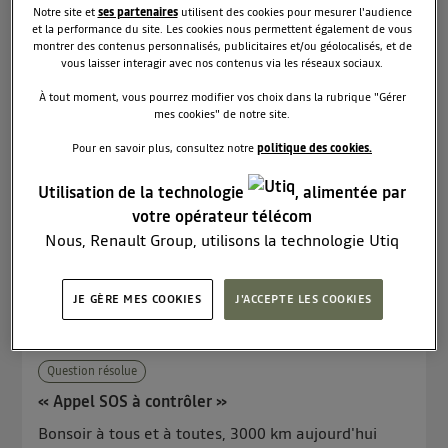
Le
12 mars 2023
à
13:09
Notre site et
ses partenaires
utilisent des cookies pour mesurer l'audience
et la performance du site. Les cookies nous permettent également de vous
vitres de custode JOGGER
montrer des contenus personnalisés, publicitaires et/ou géolocalisés, et de
vous laisser interagir avec nos contenus via les réseaux sociaux.
Bonjour, Pour mes chiens je souhaiterais avoir les
vitres de custode entrebaillantes. Pour cela suis-je
À tout moment, vous pourrez modifier vos choix dans la rubrique "Gérer
obligée de prendre la version 7 places ou est-ce
mes cookies" de notre site.
possible de les prendre en option sur la version 5
Pour en savoir plus, consultez notre
politique des cookies.
places ? Merci beaucoup. Laetitia
Utilisation de la technologie
, alimentée par
Lire les 5 réponses
1
RÉPONDRE
votre opérateur télécom
Nous, Renault Group, utilisons la technologie Utiq
pour nos activités digitales (telles que décrites dans
cette notice de consentement) et liées à votre
JE GÈRE MES COOKIES
J'ACCEPTE LES COOKIES
Jog
navigation sur
nos site(s)
(seulement si vous utilisez
45
likes
une connexion internet fournie par
un opérateur
Le
11 mars 2023
à
20:43
télécom participant
et que vous consentez sur
Question résolue
chaque site).
« Appel SOS à contrôler »
La technologie Utiq a été conçue pour la protection
de vos données personnelles en vous offrant choix et
Bonsoir à tous et à toutes, 3000 km aujourd'hui