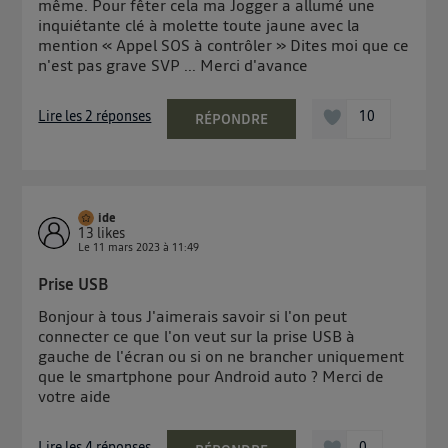
même. Pour fêter cela ma Jogger a allumé une
contrôle.
inquiétante clé à molette toute jaune avec la
Elle utilise un identifiant créé par votre opérateur
mention « Appel SOS à contrôler » Dites moi que ce
télécom basé sur votre adresse IP et une référence
n'est pas grave SVP ... Merci d'avance
de votre contrat internet (ex : votre numéro de
téléphone).
Lire les 2 réponses
10
RÉPONDRE
L'identifiant est associé à votre connexion internet.
Ainsi, toutes les personnes utilisant la même
connexion et ayant consenties se verront attribuer le
même identifiant. En général :
ide
Pour une
connexion foyer
(ex : Wi-Fi), la personnalisation sera basée
13
likes
sur la navigation des membres du foyer ayant consentis.
Le
11 mars 2023
à
11:49
Pour une
connexion mobile
, la personnalisation sera basée
uniquement sur la navigation de l'utilisateur du mobile.
Prise USB
Vous pouvez à tout moment retirer ce consentement
Bonjour à tous J'aimerais savoir si l'on peut
sur
le portail d’Utiq
("
") ou via la page
connecter ce que l'on veut sur la prise USB à
« gérer Utiq » en bas de ce site. Pour plus
gauche de l'écran ou si on ne brancher uniquement
d'informations, veuillez consulter
la Politique
que le smartphone pour Android auto ? Merci de
d'information sur les données personnelles
votre aide
d'Utiq
.
Lire les 4 réponses
0