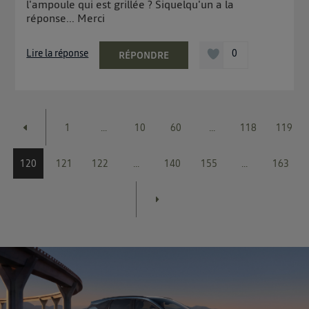
l'ampoule qui est grillée ? Siquelqu'un a la
réponse... Merci
Lire la réponse
0
RÉPONDRE
1
...
10
60
...
118
119
120
121
122
...
140
155
...
163