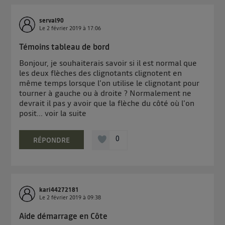
de votre contrat internet (ex : votre numéro de
serval90
téléphone).
Le
2 février 2019
à
17:06
L'identifiant est associé à votre connexion internet.
Témoins tableau de bord
Ainsi, toutes les personnes utilisant la même
connexion et ayant consenties se verront attribuer le
Bonjour, je souhaiterais savoir si il est normal que
même identifiant. En général :
les deux flèches des clignotants clignotent en
Pour une
connexion foyer
(ex : Wi-Fi), la personnalisation sera basée
même temps lorsque l'on utilise le clignotant pour
sur la navigation des membres du foyer ayant consentis.
tourner à gauche ou à droite ? Normalement ne
Pour une
connexion mobile
, la personnalisation sera basée
devrait il pas y avoir que la flèche du côté où l'on
uniquement sur la navigation de l'utilisateur du mobile.
posit...
voir la suite
Vous pouvez à tout moment retirer ce consentement
sur
le portail d’Utiq
("
") ou via la page
0
RÉPONDRE
« gérer Utiq » en bas de ce site. Pour plus
d'informations, veuillez consulter
la Politique
d'information sur les données personnelles
d'Utiq
.
kari44272181
Le
2 février 2019
à
09:38
Aide démarrage en Côte