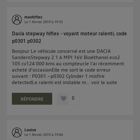
maxhiflex
Le
1 février 2019
à
19:55
Dacia stepway hiflex - voyant moteur ralenti, code
p0301 p0302
Bonjour Le véhicule concerné est une DACIA
SanderoStepway 2 1.6 MPI 16V Bioéthanol eco2
105 cv124 000 kms au compteurJe l'ai récemment
acheté d'occasionElle me sort le code erreur
suivant : P0301 –p0302 Cylinder 1 misfire
detectedLe ralenti est instable m...
voir la suite
0
RÉPONDRE
Louise
Le
1 février 2019
à
19:04