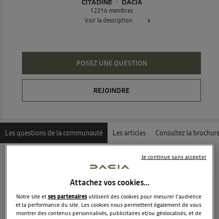
CITADINE
DACIA
12216
membres
Voir la description
Dacia Sandero - La berline moderne et attractive
POSEZ UNE QUESTION
REJOINDRE
Les questions de la communauté
Les articles
Consultez la brochur
Je continue sans accepter
Découvrez les 8684 questions sur Dacia Sandero -
Citadine - DACIA
Attachez vos cookies…
Notre site et
ses partenaires
utilisent des cookies pour mesurer l'audience
et la performance du site. Les cookies nous permettent également de vous
momobread
montrer des contenus personnalisés, publicitaires et/ou géolocalisés, et de
Le
4 février 2019
à
12:10