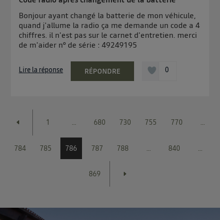
Bonjour ayant changé la batterie de mon véhicule,
quand j'allume la radio ça me demande un code a 4
chiffres. il n'est pas sur le carnet d'entretien. merci
de m'aider n° de série : 49249195
Lire la réponse
0
RÉPONDRE
1
...
680
730
755
770
...
784
785
786
787
788
...
840
...
869