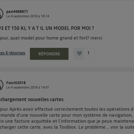
pasl4488871
Le
4 septembre 2018
à
18:14
3 ET 150 KL Y A T IL UN MODEL POR MOI ?
jour, quel model pour home grand et fort? merci
 les 4 réponses
1
RÉPONDRE
Fuschl2018
Le
4 septembre 2018
à
14:01
echargement nouvelles cartes
jour Après avoir effectué correctement toutes les opérations d
mande d'une nouvelle carte pour mon système de navigation, 
ois une facture acquittée et l'information que je peux mainten
charger cette carte, avec la Toolbox. Le problème...
voir la suit