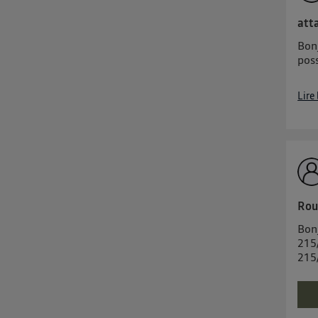
att
Bon
pos
Lire
Rou
Bonj
215
215