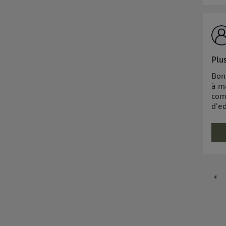
Plu
Bonj
à m
comm
d'e