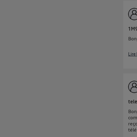
1M9
Bon
Lire
tel
Bon
com
reç
télé