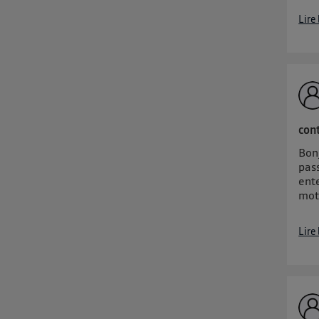
Lire
con
Bon
pass
ente
mote
Lire