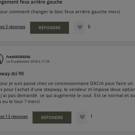
pouvez à tout moment retirer ce consentement sur
le portail 
ngement feux arrière gauche
") ou via la page « gérer Utiq » en bas de ce site. Po
jour comment changer le bloc feux arrière gauche merci
mations, veuillez consulter
la Politique d'information sur le
personnelles d'Utiq
.
 les 3 réponses
0
RÉPONDRE
fred44584046
Le
8 septembre 2018
à
17:29
pway dci 90
jour je suis passé chez un concessionnaire DACIA pour faire un
is pour l'achat d'une stepway, le vendeur m'impose deux optio
 j'ai pas demandé. ce qui augmente le cout. Est ce normal et a
 eu le tour ? merci
 les 13 réponses
1
RÉPONDRE