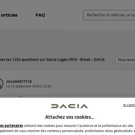
 articles
FAQ
ez les 1252 questions sur Dacia Logan MCV - Break - DACIA
mich44477718
Le
12 septembre 2018
à
23:56
gueur arrière
Je cont
our, j'aimerais connaître la longueur arrière intérieur du véhic
fois les sièges couchés ! Merci
Attachez vos cookies…
ses partenaires
utilisent des cookies pour mesurer l'audience et la performance du site.
 les 3 réponses
1
RÉPONDRE
alement de vous montrer des contenus personnalisés, publicitaires et/ou géolocalisés, e