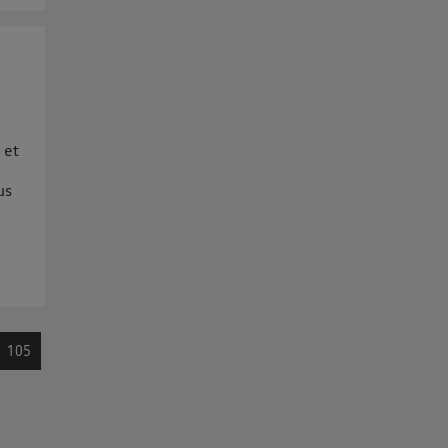
 et
us
e
105