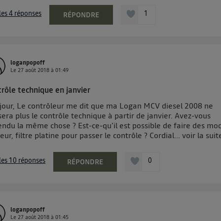
 les 4 réponses
1
RÉPONDRE
loganpopoff
Le
27 août 2018
à
01:49
trôle technique en janvier
jour, Le contrôleur me dit que ma Logan MCV diesel 2008 ne
era plus le contrôle technique à partir de janvier. Avez-vous
ndu la même chose ? Est-ce-qu'il est possible de faire des mod
ur, filtre platine pour passer le contrôle ? Cordial...
voir la suit
 les 10 réponses
0
RÉPONDRE
loganpopoff
Le
27 août 2018
à
01:45