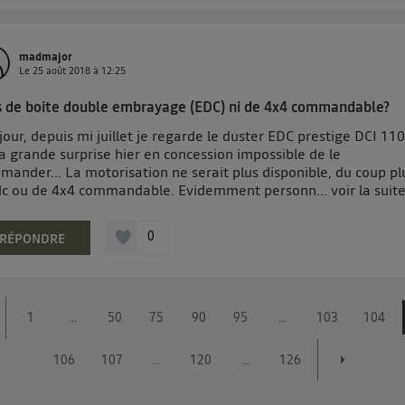
madmajor
Le
25 août 2018
à
12:25
s de boite double embrayage (EDC) ni de 4x4 commandable?
our, depuis mi juillet je regarde le duster EDC prestige DCI 110
a grande surprise hier en concession impossible de le
ander... La motorisation ne serait plus disponible, du coup pl
dc ou de 4x4 commandable. Evidemment personn...
voir la suit
0
RÉPONDRE
1
...
50
75
90
95
...
103
104
106
107
...
120
...
126