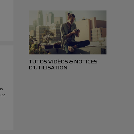
d’Utiq
("
ur plus
s données
TUTOS VIDÉOS & NOTICES
D’UTILISATION
ns
vez