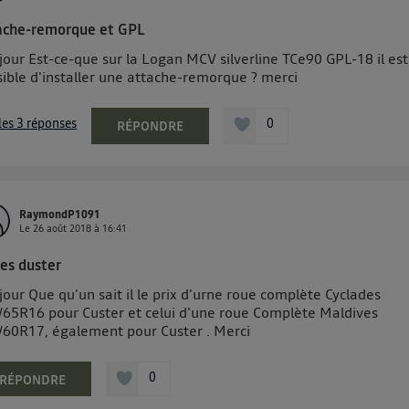
ache-remorque et GPL
jour Est-ce-que sur la Logan MCV silverline TCe90 GPL-18 il est
sible d'installer une attache-remorque ? merci
 les 3 réponses
0
RÉPONDRE
RaymondP1091
Le
26 août 2018
à
16:41
es duster
our Que qu'un sait il le prix d'urne roue complète Cyclades
/65R16 pour Custer et celui d'une roue Complète Maldives
/60R17, également pour Custer . Merci
0
RÉPONDRE