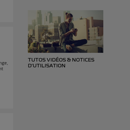
ur plus
s données
TUTOS VIDÉOS & NOTICES
nge,
D’UTILISATION
nt