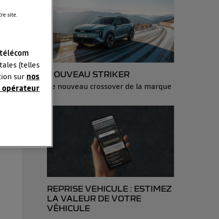
e site.
 télécom
ales (telles
NOUVEAU STRIKER
tion sur
nos
s
Le nouveau crossover de la marque
 opérateur
sonnelles en
e adresse IP
éphone).
 personnes
r le même
REPRISE VEHICULE : ESTIMEZ
es du foyer ayant
LA VALEUR DE VOTRE
VÉHICULE
isateur du mobile.
d’Utiq
("