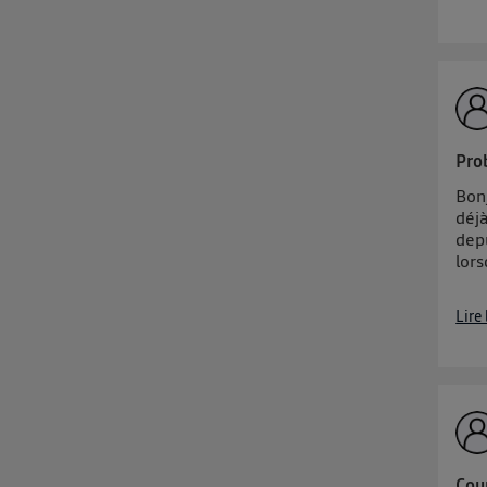
Pro
Bon
déjà
dep
lors
Lire
Cour