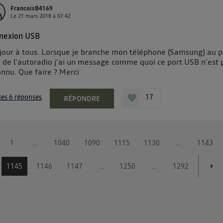
FrancoisB4169
Le
21 mars 2018
à
07:42
nexion USB
jour à tous. Lorsque je branche mon téléphone (Samsung) au p
 de l'autoradio j'ai un message comme quoi ce port USB n'est 
onnu. Que faire ? Merci
 les 6 réponses
17
RÉPONDRE
1
...
1040
1090
1115
1130
...
1143
1145
1146
1147
...
1250
...
1292