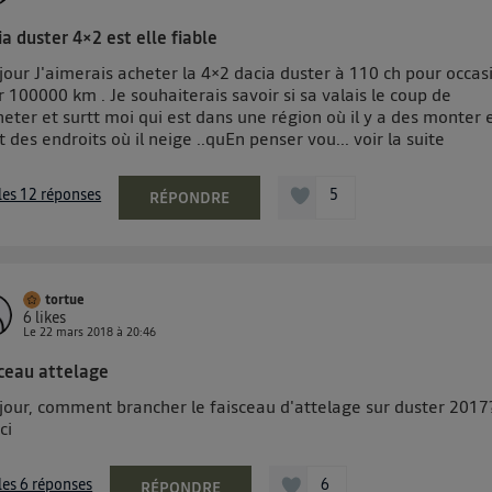
a duster 4×2 est elle fiable
our J'aimerais acheter la 4×2 dacia duster à 110 ch pour occas
 100000 km . Je souhaiterais savoir si sa valais le coup de
heter et surtt moi qui est dans une région où il y a des monter 
t des endroits où il neige ..quEn penser vou...
voir la suite
 les 12 réponses
5
RÉPONDRE
tortue
6
likes
Le
22 mars 2018
à
20:46
sceau attelage
jour, comment brancher le faisceau d'attelage sur duster 2017
ci
 les 6 réponses
6
RÉPONDRE