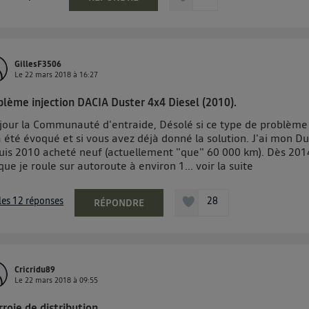
GillesF3506
Le
22 mars 2018
à
16:27
blème injection DACIA Duster 4x4 Diesel (2010).
jour la Communauté d'entraide, Désolé si ce type de problème
 été évoqué et si vous avez déjà donné la solution. J'ai mon Du
uis 2010 acheté neuf (actuellement "que" 60 000 km). Dès 201
que je roule sur autoroute à environ 1...
voir la suite
 les 12 réponses
28
RÉPONDRE
Cricridu89
Le
22 mars 2018
à
09:55
roie de distribution