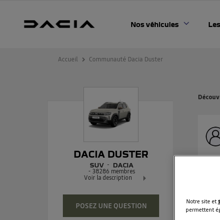
Nos véhicules
Les
Accueil
Communauté Dacia Duster
Découvr
DACIA DUSTER
Mon
SUV
DACIA
-
38286
membres
Bon
Voir la description
le 
Dacia Duster - L'authentique SUV
Notre site et
POSEZ UNE QUESTION
Lire
permettent ég