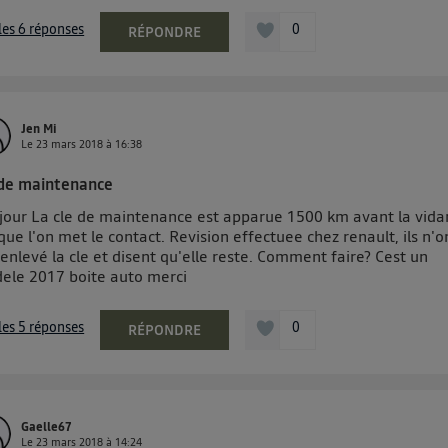
") ou via la page « gérer Utiq » en bas de ce site. Po
 les 6 réponses
0
RÉPONDRE
mations, veuillez consulter
la Politique d'information sur le
personnelles d'Utiq
.
Jen Mi
Le
23 mars 2018
à
16:38
 de maintenance
jour La cle de maintenance est apparue 1500 km avant la vida
que l'on met le contact. Revision effectuee chez renault, ils n'o
enlevé la cle et disent qu'elle reste. Comment faire? Cest un
ele 2017 boite auto merci
 les 5 réponses
0
RÉPONDRE
Gaelle67
Le
23 mars 2018
à
14:24