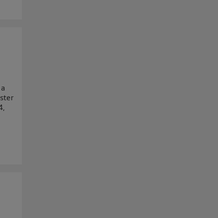
 a
ster
4,