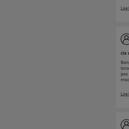
Lire
d'infor
cle
Bon
lors
pas 
mod
Lire