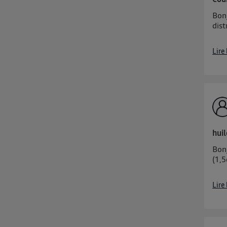
Bonj
dis
Lire
hui
Bon
(1,
Lire