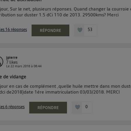
our, Sur le net, plusieurs réponses. Quand changer la courroie
tribution sur duster 1.5 dCi 110 de 2013. 29500kms? Merci
 les 16 réponses
53
RÉPONDRE
jpierre
7
likes
Le
22 mars 2018
à
08:44
le de vidange
jour en cas de complément ,quelle huile mettre dans mon dust
5dci de2018)date 1ére immatriculation 03/03/2018. MERCI
 les 6 réponses
0
RÉPONDRE