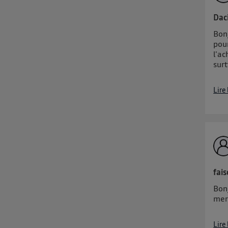
Daci
Bonj
pour
l'ac
surt
Lire
fai
Bon
mer
Lire