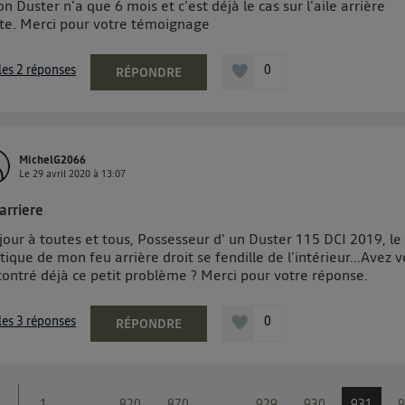
n Duster n'a que 6 mois et c'est déjà le cas sur l'aile arrière
ite. Merci pour votre témoignage
 les 2 réponses
0
RÉPONDRE
MichelG2066
Le
29 avril 2020
à
13:07
arriere
our à toutes et tous, Possesseur d' un Duster 115 DCI 2019, le
tique de mon feu arrière droit se fendille de l'intérieur...Avez 
contré déjà ce petit problème ? Merci pour votre réponse.
 les 3 réponses
0
RÉPONDRE
1
...
820
870
...
929
930
931