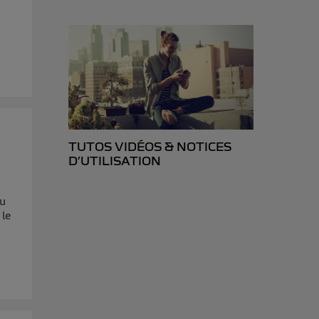
d’Utiq
("
ur plus
s données
TUTOS VIDÉOS & NOTICES
D’UTILISATION
eu
 le