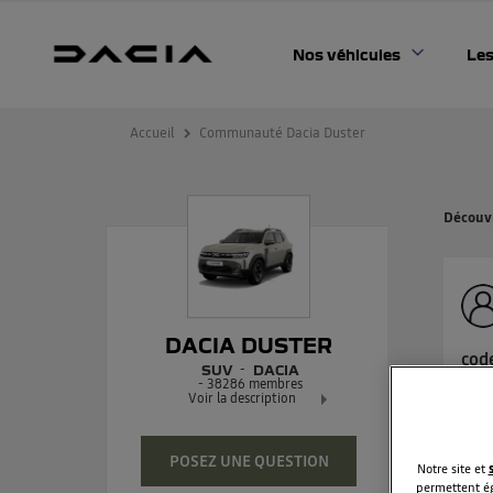
Nos véhicules
Les
Accueil
Communauté Dacia Duster
Découvr
DACIA DUSTER
cod
SUV
DACIA
-
38286
membres
bonj
Voir la description
trou
Dacia Duster - L'authentique SUV
POSEZ UNE QUESTION
Notre site et
Lire
permettent ég