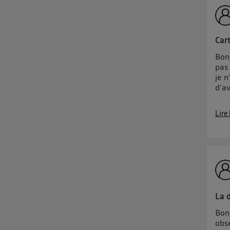
Cart
Bonj
pas
je n
d'a
Lire
La 
Bonj
obse