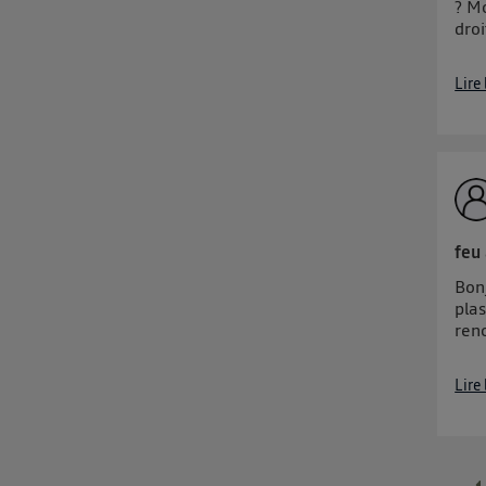
? Mo
dro
Lire
feu 
Bonj
plas
ren
Lire