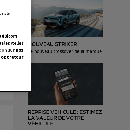
e site.
 télécom
ales (telles
NOUVEAU STRIKER
e
tion sur
nos
Le nouveau crossover de la marque
 opérateur
nt.
oir
sonnelles en
e adresse IP
éphone).
 personnes
r le même
REPRISE VEHICULE : ESTIMEZ
LA VALEUR DE VOTRE
es du foyer ayant
VÉHICULE
isateur du mobile.