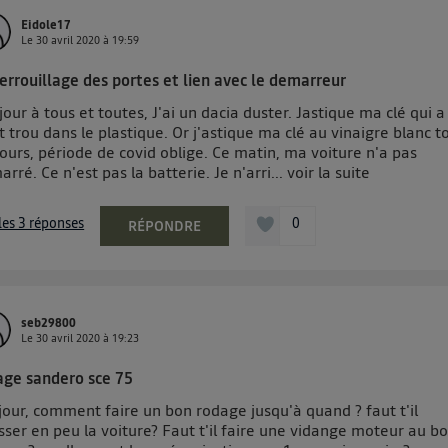
Eidole17
Le
30 avril 2020
à
19:59
errouillage des portes et lien avec le demarreur
our à tous et toutes, J'ai un dacia duster. Jastique ma clé qui a
t trou dans le plastique. Or j'astique ma clé au vinaigre blanc t
jours, période de covid oblige. Ce matin, ma voiture n'a pas
rré. Ce n'est pas la batterie. Je n'arri...
voir la suite
 les 3 réponses
0
RÉPONDRE
seb29800
Le
30 avril 2020
à
19:23
age sandero sce 75
jour, comment faire un bon rodage jusqu'à quand ? faut t'il
ser en peu la voiture? Faut t'il faire une vidange moteur au b