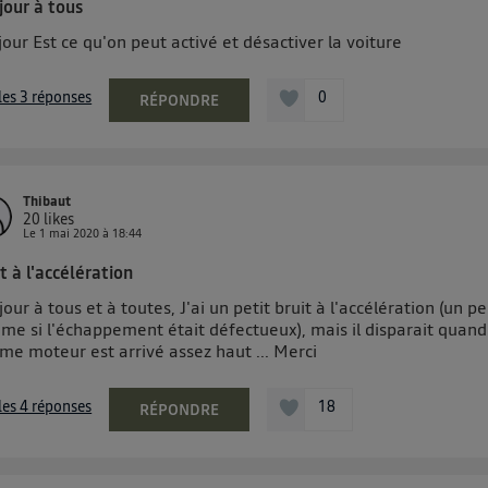
jour à tous
pouvez à tout moment retirer ce consentement sur
le portail 
our Est ce qu'on peut activé et désactiver la voiture
") ou via la page « gérer Utiq » en bas de ce site. Po
mations, veuillez consulter
la Politique d'information sur le
 les 3 réponses
0
RÉPONDRE
personnelles d'Utiq
.
Thibaut
20
likes
Le
1 mai 2020
à
18:44
t à l'accélération
our à tous et à toutes, J'ai un petit bruit à l'accélération (un p
me si l'échappement était défectueux), mais il disparait quand
me moteur est arrivé assez haut ... Merci
 les 4 réponses
18
RÉPONDRE