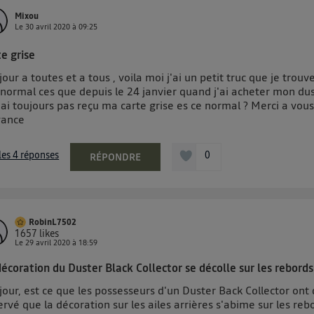
Mixou
Le
30 avril 2020
à
09:25
e grise
our a toutes et a tous , voila moi j'ai un petit truc que je trouv
 normal ces que depuis le 24 janvier quand j'ai acheter mon du
'ai toujours pas reçu ma carte grise es ce normal ? Merci a vou
vance
 les 4 réponses
0
RÉPONDRE
RobinL7502
1657
likes
Le
29 avril 2020
à
18:59
décoration du Duster Black Collector se décolle sur les rebords
our, est ce que les possesseurs d'un Duster Back Collector ont 
rvé que la décoration sur les ailes arrières s'abime sur les reb