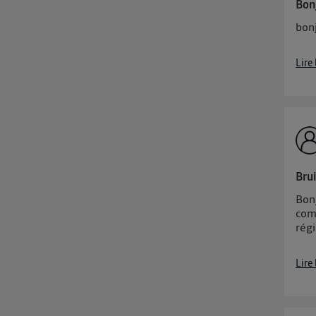
Bon
Vous 
bonj
d'infor
Lire
Brui
Bonj
com
régi
Lire