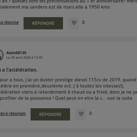
 an ? quelles sont les préconisations au 1 er anniversaire? merc
dialement ma sandero est de mars elle a 1950 kms
 la réponse
0
RÉPONDRE
AlainS8130
Le
30 avril 2020
à
12:43
 a l'accélération.
our a tous, j'ai un duster prestige diesel 115cv de 2019, quand
célère en première,deuxième ect..( à toutes les vitesses!),
célération viens à retardement à chaud ou a froid, donc je ne p
profiter de la puissance ! Quel peut en etre la c...
voir la suite
 les 6 réponses
0
RÉPONDRE