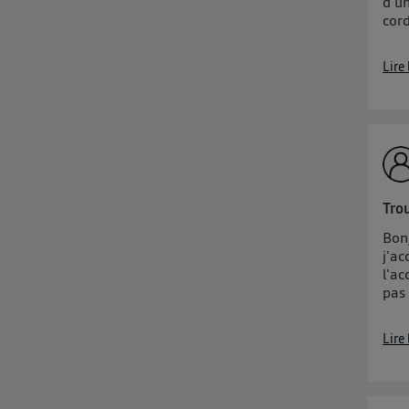
d'un
cor
Lire
Trou
Bonj
j'ac
l'ac
pas 
Lire