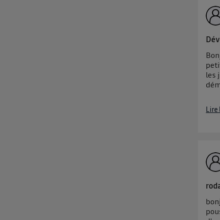
Dév
Bonj
peti
les 
déma
Lire
rod
bon
pous