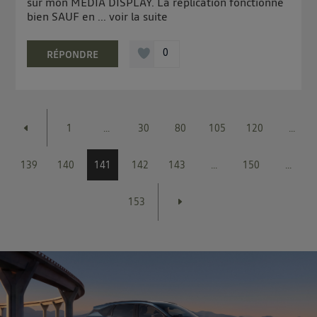
sur mon MEDIA DISPLAY. La réplication fonctionne
bien SAUF en ...
voir la suite
0
RÉPONDRE
1
...
30
80
105
120
...
139
140
141
142
143
...
150
...
153