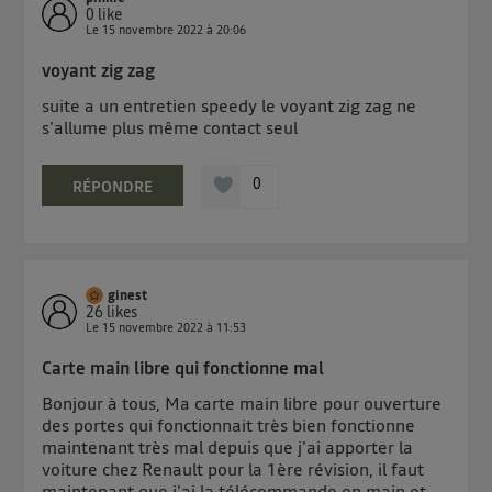
0
like
Le
15 novembre 2022
à
20:06
voyant zig zag
suite a un entretien speedy le voyant zig zag ne
s'allume plus même contact seul
0
RÉPONDRE
ginest
26
likes
Le
15 novembre 2022
à
11:53
Carte main libre qui fonctionne mal
Bonjour à tous, Ma carte main libre pour ouverture
des portes qui fonctionnait très bien fonctionne
maintenant très mal depuis que j'ai apporter la
voiture chez Renault pour la 1ère révision, il faut
maintenant que j'ai la télécommande en main et