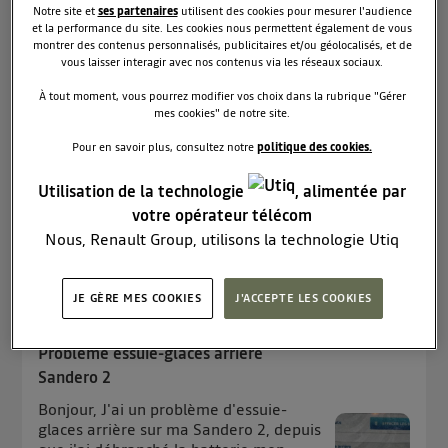
Notre site et
ses partenaires
utilisent des cookies pour mesurer l'audience
Question résolue
et la performance du site. Les cookies nous permettent également de vous
montrer des contenus personnalisés, publicitaires et/ou géolocalisés, et de
Voyant inconnu
vous laisser interagir avec nos contenus via les réseaux sociaux.
Bonjour, Quelqu'un pourrait-il
À tout moment, vous pourrez modifier vos choix dans la rubrique "Gérer
m'éclairer sur la signification de ce
mes cookies" de notre site.
voyant ORANGE , s'il vous plait ? Merci
d'avance à tous les contributeurs.
Pour en savoir plus, consultez notre
politique des cookies.
Utilisation de la technologie
, alimentée par
Lire les 3 réponses
0
RÉPONDRE
votre opérateur télécom
Nous, Renault Group, utilisons la technologie Utiq
pour nos activités digitales (telles que décrites dans
cette notice de consentement) et liées à votre
JE GÈRE MES COOKIES
J'ACCEPTE LES COOKIES
dupo26636456
navigation sur
nos site(s)
(seulement si vous utilisez
Le
21 novembre 2022
à
16:42
une connexion internet fournie par
un opérateur
Problème essuie-glaces arrière
télécom participant
et que vous consentez sur
Sandero 2
chaque site).
La technologie Utiq a été conçue pour la protection
Bonjour, J'ai un problème d'essuie-
glaces arrière sur ma Sandero 2, depuis
de vos données personnelles en vous offrant choix et