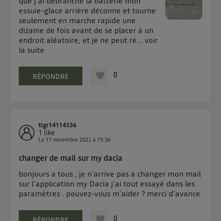
que j'ai débranché la batterie mon
contrôle.
essuie-glace arrière déconne et tourne
Elle utilise un identifiant créé par votre opérateur
seulement en marche rapide une
télécom basé sur votre adresse IP et une référence
dizaine de fois avant de se placer à un
de votre contrat internet (ex : votre numéro de
endroit aléatoire, et je ne peut ré...
voir
la suite
téléphone).
L'identifiant est associé à votre connexion internet.
Ainsi, toutes les personnes utilisant la même
0
RÉPONDRE
connexion et ayant consenties se verront attribuer le
même identifiant. En général :
Pour une
connexion foyer
(ex : Wi-Fi), la personnalisation sera basée
sur la navigation des membres du foyer ayant consentis.
Pour une
connexion mobile
, la personnalisation sera basée
tigr14114336
1
like
uniquement sur la navigation de l'utilisateur du mobile.
Le
17 novembre 2022
à
15:36
Vous pouvez à tout moment retirer ce consentement
changer de mail sur my dacia
sur
le portail d’Utiq
("
") ou via la page
« gérer Utiq » en bas de ce site. Pour plus
bonjours a tous , je n'arrive pas a changer mon mail
d'informations, veuillez consulter
la Politique
sur l'application my Dacia j'ai tout essayé dans les
paramètres . pouvez-vous m'aider ? merci d'avance
d'information sur les données personnelles
d'Utiq
.
0
RÉPONDRE