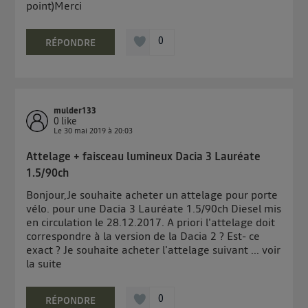
Elle utilise un identifiant créé par votre opérateur
point)Merci
télécom basé sur votre adresse IP et une référence
de votre contrat internet (ex : votre numéro de
0
RÉPONDRE
téléphone).
L'identifiant est associé à votre connexion internet.
Ainsi, toutes les personnes utilisant la même
connexion et ayant consenties se verront attribuer le
mulder133
même identifiant. En général :
0
like
Le
30 mai 2019
à
20:03
Pour une
connexion foyer
(ex : Wi-Fi), la personnalisation sera basée
sur la navigation des membres du foyer ayant consentis.
Attelage + faisceau lumineux Dacia 3 Lauréate
Pour une
connexion mobile
, la personnalisation sera basée
uniquement sur la navigation de l'utilisateur du mobile.
1.5/90ch
Vous pouvez à tout moment retirer ce consentement
Bonjour,Je souhaite acheter un attelage pour porte
sur
le portail d’Utiq
("
") ou via la page
vélo. pour une Dacia 3 Lauréate 1.5/90ch Diesel mis
« gérer Utiq » en bas de ce site. Pour plus
en circulation le 28.12.2017. A priori l'attelage doit
d'informations, veuillez consulter
la Politique
correspondre à la version de la Dacia 2 ? Est- ce
exact ? Je souhaite acheter l'attelage suivant ...
voir
d'information sur les données personnelles
la suite
d'Utiq
.
0
RÉPONDRE