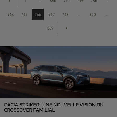
1
...
660
710
735
750
...
764
765
766
767
768
...
820
...
869
DACIA STRIKER : UNE NOUVELLE VISION DU
CROSSOVER FAMILIAL