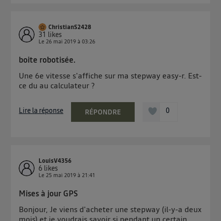
ChristianS2428
31
likes
Le
26 mai 2019
à
03:26
boite robotisée.
Une 6e vitesse s'affiche sur ma stepway easy-r. Est-
ce du au calculateur ?
Lire la réponse
0
RÉPONDRE
LouisV4356
6
likes
Le
25 mai 2019
à
21:41
Mises à jour GPS
Bonjour, Je viens d'acheter une stepway (il-y-a deux
mois) et je voudrais savoir si pendant un certain