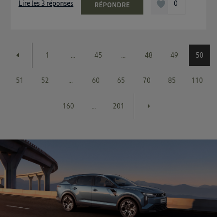
Lire les 3 réponses
0
RÉPONDRE
1
...
45
...
48
49
50
51
52
...
60
65
70
85
110
160
...
201