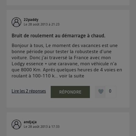
de votre contrat internet (ex : votre numéro de
téléphone).
L'identifiant est associé à votre connexion internet.
22paddy
Ainsi, toutes les personnes utilisant la même
Le
28 août 2013
à
21:23
connexion et ayant consenties se verront attribuer le
Bruit de roulement au démarrage à chaud.
même identifiant. En général :
Pour une
connexion foyer
(ex : Wi-Fi), la personnalisation sera basée
Bonjour à tous, Le moment des vacances est une
sur la navigation des membres du foyer ayant consentis.
bonne période pour tester la robusteste d'une
Pour une
connexion mobile
, la personnalisation sera basée
voiture. Donc j'ai traversé la France avec mon
uniquement sur la navigation de l'utilisateur du mobile.
Lodgy essence + une caravane, mon véhicule n'a
Vous pouvez à tout moment retirer ce consentement
que 8000 Km. Aprés quelques heures de 4 voies en
sur
le portail d’Utiq
("
") ou via la page
roulant à 100-110 k...
voir la suite
« gérer Utiq » en bas de ce site. Pour plus
d'informations, veuillez consulter
la Politique
Lire les 2 réponses
0
RÉPONDRE
d'information sur les données personnelles
d'Utiq
.
andjaja
Le
28 août 2013
à
17:33