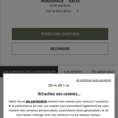
MONOSPACE
DACIA
9258
membres
Voir la description
Le monospace généreux habitable et abordable !
POSEZ UNE QUESTION
REJOINDRE
Les questions de la communauté
Les articles
En savoir plus
Je continue sans accepter
Découvrez les 1349 questions sur Dacia Lodgy -
Attachez vos cookies…
Monospace - DACIA
Notre site et
ses partenaires
utilisent des cookies pour mesurer l'audience
et la performance du site. Les cookies nous permettent également de vous
montrer des contenus personnalisés, publicitaires et/ou géolocalisés, et de
stg17540
vous laisser interagir avec nos contenus via les réseaux sociaux.
Le
7 septembre 2013
à
09:21