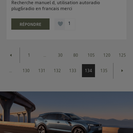
Recherche manuel d, utilisation autoradio
plug&radio en francais merci
1
RÉPONDRE
1
...
30
80
105
120
125
...
130
131
132
133
134
135