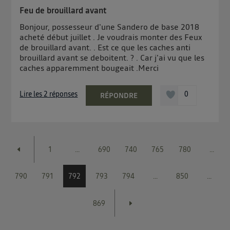
Feu de brouillard avant
Bonjour, possesseur d'une Sandero de base 2018
acheté début juillet . Je voudrais monter des Feux
de brouillard avant. . Est ce que les caches anti
brouillard avant se deboitent. ? . Car j'ai vu que les
caches apparemment bougeait .Merci
Lire les 2 réponses
0
RÉPONDRE
1
...
690
740
765
780
...
790
791
792
793
794
...
850
...
869