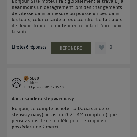
Bonjour, Si le moteur fait globalement le travail, j'ai
néanmoins un désagrément lors des changements
de vitesse dans la mesure ou poussé un peu dans
les tours, celui-ci tarde à redescendre. Le fait alors
de devoir freiner le moteur en recollant l'em...
voir
la suite
Lire les 6 réponses
0
RÉPONDRE
SB30
13
likes
Le
13 janvier 2019
à
15:10
dacia sandero stepway navy
Bonjour, Je compte acheter la Dacia sandero
stepway navy( occasion 2021 KM compteur) que
pensez vous de ce modèle pour ceux qui en
possèdes une ? merci