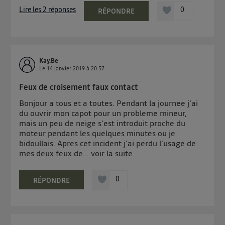
télécom basé sur votre adresse IP et une référence
Lire les 2 réponses
0
RÉPONDRE
de votre contrat internet (ex : votre numéro de
téléphone).
L'identifiant est associé à votre connexion internet.
Ainsi, toutes les personnes utilisant la même
Kay.Be
connexion et ayant consenties se verront attribuer le
Le
14 janvier 2019
à
20:57
même identifiant. En général :
Pour une
connexion foyer
(ex : Wi-Fi), la personnalisation sera basée
Feux de croisement faux contact
sur la navigation des membres du foyer ayant consentis.
Bonjour a tous et a toutes. Pendant la journee j'ai
Pour une
connexion mobile
, la personnalisation sera basée
uniquement sur la navigation de l'utilisateur du mobile.
du ouvrir mon capot pour un probleme mineur,
Vous pouvez à tout moment retirer ce consentement
mais un peu de neige s'est introduit proche du
moteur pendant les quelques minutes ou je
sur
le portail d’Utiq
("
") ou via la page
bidoullais. Apres cet incident j'ai perdu l'usage de
« gérer Utiq » en bas de ce site. Pour plus
mes deux feux de...
voir la suite
d'informations, veuillez consulter
la Politique
d'information sur les données personnelles
0
RÉPONDRE
d'Utiq
.