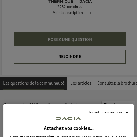
THERMIQUE
DACIA
2232
membres
Voir la description
Dacia Jogger - La familiale 7 places réinvenée
POSEZ UNE QUESTION
REJOINDRE
Les questions de la communauté
Les articles
Consultez la brochur
Découvrez les 1623 questions sur Dacia Jogger -
Thermique - DACIA
Je continue sans accepter
Attachez vos cookies…
Jennyy444
0
like