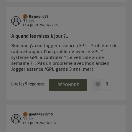
Raymond59
3
likes
Le
4 juillet 2026
à
22:15
A quand les mises à jour ?..
Bonjour, j'ai un Jogger essence /GPL . Problème de
radio et aujourd'hui problème avec le GPL "
système GPL à contrôler " Le véhicule à une
semaine ?... Pas un problème avec mon ancien
Jogger essence /GPL gardé 3 ans .merci
Lire les 9 réponses
0
RÉPONDRE
goet44679715
1
like
Le
3 juillet 2026
à
10:51