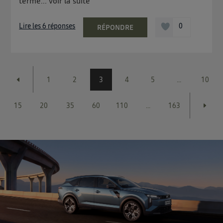
terme...
voir la suite
Lire les 6 réponses
0
RÉPONDRE
1
2
3
4
5
...
10
15
20
35
60
110
...
163