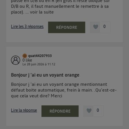
passe en D/B ou en R (en gros il reste bloqué sur
D/B ou R, il faut manuellement le remettre à sa
place). ...
voir la suite
Lire les 3 réponses
0
RÉPONDRE
quat44207933
0
like
Le
28 juin 2026
à
11:12
Bonjour j 'ai eu un voyant orange
Bonjour j 'ai eu un voyant orange mentionnant
défaut boite automatique, frein à main. .Qu'est-ce-
que cela veut dire? Merci
Lire la réponse
0
RÉPONDRE