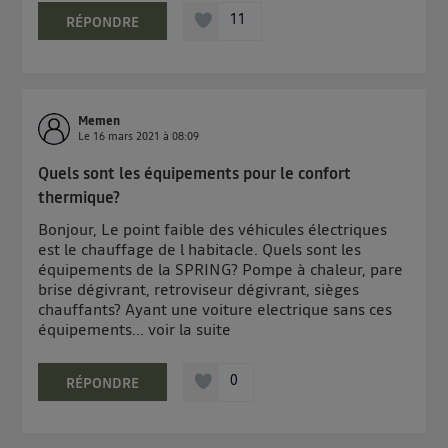
télécom basé sur votre adresse IP et une référence
11
RÉPONDRE
de votre contrat internet (ex : votre numéro de
téléphone).
L'identifiant est associé à votre connexion internet.
Ainsi, toutes les personnes utilisant la même
Memen
connexion et ayant consenties se verront attribuer le
Le
16 mars 2021
à
08:09
même identifiant. En général :
Quels sont les équipements pour le confort
Pour une
connexion foyer
(ex : Wi-Fi), la personnalisation sera basée
sur la navigation des membres du foyer ayant consentis.
thermique?
Pour une
connexion mobile
, la personnalisation sera basée
uniquement sur la navigation de l'utilisateur du mobile.
Bonjour, Le point faible des véhicules électriques
Vous pouvez à tout moment retirer ce consentement
est le chauffage de l habitacle. Quels sont les
équipements de la SPRING? Pompe à chaleur, pare
sur
le portail d’Utiq
("
") ou via la page
brise dégivrant, retroviseur dégivrant, sièges
« gérer Utiq » en bas de ce site. Pour plus
chauffants? Ayant une voiture electrique sans ces
d'informations, veuillez consulter
la Politique
équipements...
voir la suite
d'information sur les données personnelles
d'Utiq
.
0
RÉPONDRE