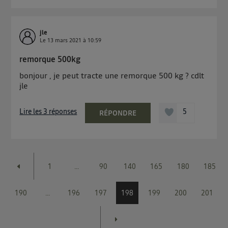
jle
Le
13 mars 2021
à
10:59
remorque 500kg
bonjour , je peut tracte une remorque 500 kg ? cdlt
jle
Lire les 3 réponses
5
RÉPONDRE
1
...
90
140
165
180
185
190
...
196
197
198
199
200
201