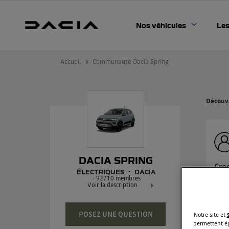
Nos véhicules
Les
Accueil
Communauté Dacia Spring
Découvr
DACIA SPRING
Cro
ÉLECTRIQUES
DACIA
-
92710
membres
Bonj
Voir la description
pour
Dacia Spring - 100% électrique
Exclusivement réservée à tous
POSEZ UNE QUESTION
Notre site et
Lire
permettent ég