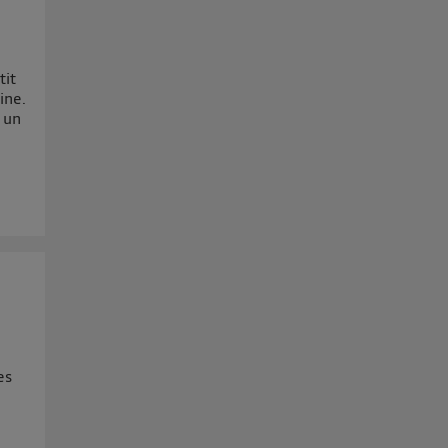
tit
ine.
e un
es