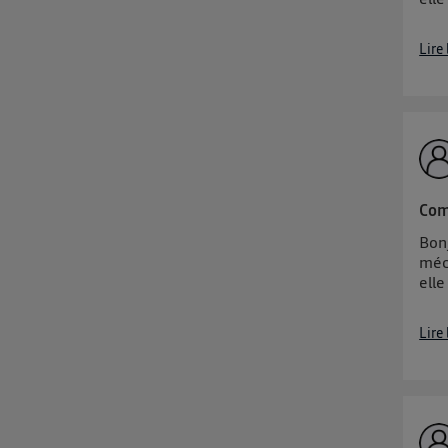
Lire
Com
Bonj
méc
elle
Lire