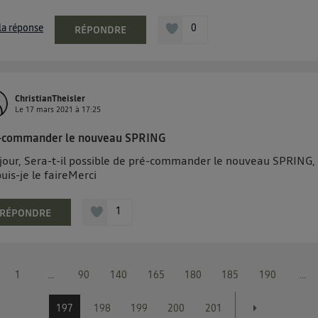
 la réponse
0
RÉPONDRE
ChristianTheisler
Le
17 mars 2021
à
17:25
-commander le nouveau SPRING
jour, Sera-t-il possible de pré-commander le nouveau SPRING,
uis-je le faireMerci
1
RÉPONDRE
1
...
90
140
165
180
185
190
...
197
198
199
200
201