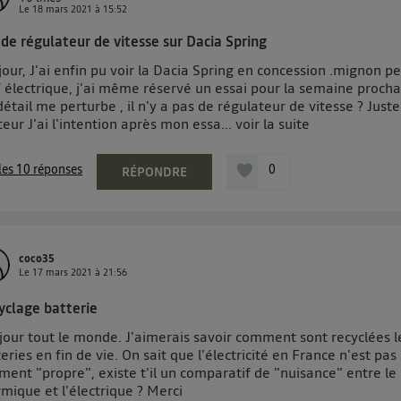
Le
18 mars 2021
à
15:52
 de régulateur de vitesse sur Dacia Spring
our, J'ai enfin pu voir la Dacia Spring en concession .mignon pe
 électrique, j'ai même réservé un essai pour la semaine procha
étail me perturbe , il n'y a pas de régulateur de vitesse ? Just
teur J'ai l'intention après mon essa...
voir la suite
 les 10 réponses
0
RÉPONDRE
coco35
Le
17 mars 2021
à
21:56
yclage batterie
jour tout le monde. J'aimerais savoir comment sont recyclées l
eries en fin de vie. On sait que l'électricité en France n'est pas
ment "propre", existe t'il un comparatif de "nuisance" entre le
mique et l'électrique ? Merci