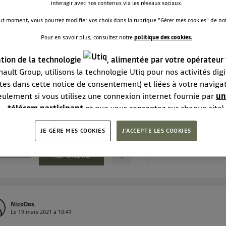
interagir avec nos contenus via les réseaux sociaux.
ut moment, vous pourrez modifier vos choix dans la rubrique "Gérer mes cookies" de notr
Pour en savoir plus, consultez notre
politique des cookies.
Hope
7
likes
Le
20 mars 2021
à
02:32
ation de la technologie
, alimentée par votre opérateur
commande
ault Group, utilisons la technologie Utiq pour nos activités digit
tes dans cette notice de consentement) et liées à votre naviga
jour, Je viens de passer une précommande mais je n'ai pas
eulement si vous utilisez une connexion internet fournie par
un
server le numéro de commande (pensant que j'allais le recevoi
email) et à ma grande surprise je n'ai pas reçu d'email de
télécom participant
et que vous consentez sur chaque site).
firmation pourtant le paiement de 500e euros de précomman
logie Utiq a été conçue pour la protection de vos données per
.
voir la suite
JE GÈRE MES COOKIES
vous offrant choix et contrôle.
J'ACCEPTE LES COOKIES
se un identifiant créé par votre opérateur télécom basé sur votr
 la réponse
0
RÉPONDRE
e référence de votre contrat internet (ex : votre numéro de tél
ifiant est associé à votre connexion internet. Ainsi, toutes les
ant la même connexion et ayant consenties se verront attribue
identifiant. En général :
connexion foyer
(ex : Wi-Fi), la personnalisation sera basée sur la navigation des membr
NicoDos
consentis.
Le
19 mars 2021
à
10:41
onnexion mobile
, la personnalisation sera basée uniquement sur la navigation de l'util