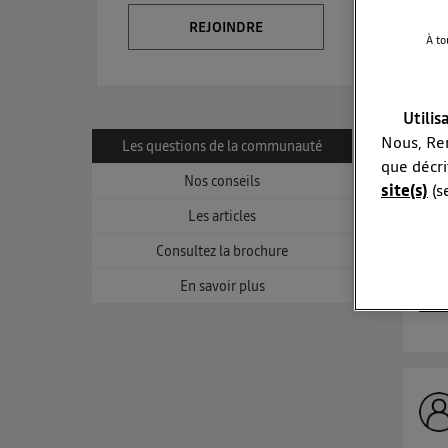
REJOINDRE
À to
Utilis
Pré
Nous, Ren
Les questions de la communauté
que décri
Bon
Nos conseils
site(s)
(s
con
par 
Les articles
con
La techno
Consultez la brochure
es..
Elle utili
En savoir plus
Lire
et un
L'ident
utilis
Pour une
Pour une
c