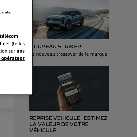
e site.
 télécom
ales (telles
NOUVEAU STRIKER
tion sur
nos
Le nouveau crossover de la marque
 opérateur
r
de
sonnelles en
e adresse IP
éphone).
 personnes
r le même
REPRISE VEHICULE : ESTIMEZ
es du foyer ayant
LA VALEUR DE VOTRE
VÉHICULE
isateur du mobile.