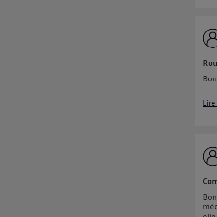
Rou
Bonj
Lire
Com
Bonj
méc
elle