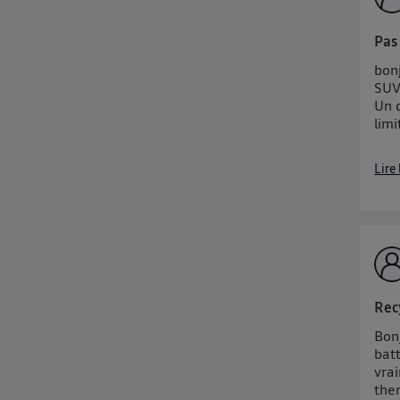
Pas
bonj
SUV
Un d
limi
Lire
Rec
Bon
batt
vrai
ther