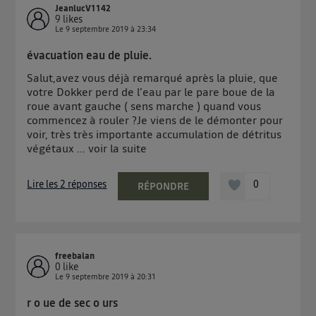
JeanlucV1142
9
likes
Le
9 septembre 2019
à
23:34
évacuation eau de pluie.
Salut,avez vous déjà remarqué après la pluie, que
votre Dokker perd de l'eau par le pare boue de la
roue avant gauche ( sens marche ) quand vous
commencez à rouler ?Je viens de le démonter pour
voir, très très importante accumulation de détritus
végétaux ...
voir la suite
Lire les 2 réponses
0
RÉPONDRE
freebalan
0
like
Le
9 septembre 2019
à
20:31
r o ue de sec o urs