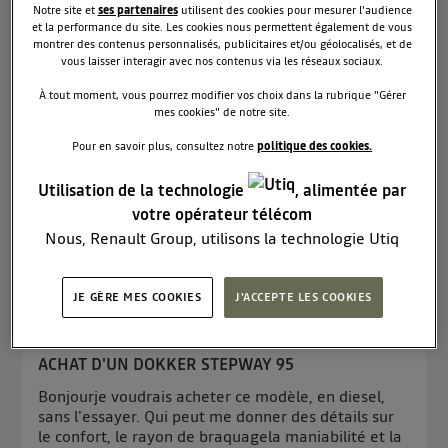
Notre site et
ses partenaires
utilisent des cookies pour mesurer l'audience
problème auto radio
et la performance du site. Les cookies nous permettent également de vous
montrer des contenus personnalisés, publicitaires et/ou géolocalisés, et de
Bonjour à tous,je viens vers vous, car mon
vous laisser interagir avec nos contenus via les réseaux sociaux.
autoradio ne sors plus de son. Hier tout aller bien
À tout moment, vous pourrez modifier vos choix dans la rubrique "Gérer
rien à dire, néanmoins ce matin plus de son.
mes cookies" de notre site.
L'alimentation se fait correctement, tout s'allume
mais juste je n'ai plus de son. Qu'est il possible de
Pour en savoir plus, consultez notre
politique des cookies.
faire ? Me...
voir la suite
Utilisation de la technologie
, alimentée par
Lire les 8 réponses
81
RÉPONDRE
votre opérateur télécom
Nous, Renault Group, utilisons la technologie Utiq
pour nos activités digitales (telles que décrites dans
cette notice de consentement) et liées à votre
JE GÈRE MES COOKIES
J'ACCEPTE LES COOKIES
navigation sur
nos site(s)
(seulement si vous utilisez
bent44203687
Le
17 septembre 2019
à
16:21
une connexion internet fournie par
un opérateur
télécom participant
et que vous consentez sur
ACHAT D'UN DOKKER STEPWAY 95
chaque site).
Bonjourje voudrais acheter ce modèle, en diesel,
La technologie Utiq a été conçue pour la protection
sans l'essayer. Qui peut me donner des détails sur
de vos données personnelles en vous offrant choix et
le confort, le rayon de braquagela maniabilité et la