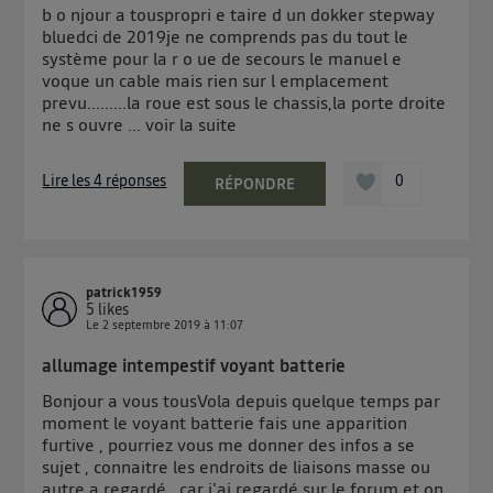
b o njour a touspropri e taire d un dokker stepway
bluedci de 2019je ne comprends pas du tout le
système pour la r o ue de secours le manuel e
voque un cable mais rien sur l emplacement
prevu.........la roue est sous le chassis,la porte droite
ne s ouvre ...
voir la suite
Lire les 4 réponses
0
RÉPONDRE
patrick1959
5
likes
Le
2 septembre 2019
à
11:07
allumage intempestif voyant batterie
Bonjour a vous tousVola depuis quelque temps par
moment le voyant batterie fais une apparition
furtive , pourriez vous me donner des infos a se
sujet , connaitre les endroits de liaisons masse ou
autre a regardé , car j'ai regardé sur le forum et on