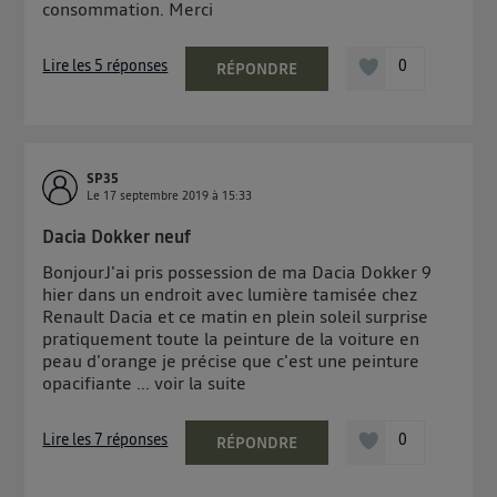
contrôle.
consommation. Merci
Elle utilise un identifiant créé par votre opérateur
télécom basé sur votre adresse IP et une référence
Lire les 5 réponses
0
RÉPONDRE
de votre contrat internet (ex : votre numéro de
téléphone).
L'identifiant est associé à votre connexion internet.
Ainsi, toutes les personnes utilisant la même
SP35
connexion et ayant consenties se verront attribuer le
Le
17 septembre 2019
à
15:33
même identifiant. En général :
Dacia Dokker neuf
Pour une
connexion foyer
(ex : Wi-Fi), la personnalisation sera basée
sur la navigation des membres du foyer ayant consentis.
BonjourJ'ai pris possession de ma Dacia Dokker 9
Pour une
connexion mobile
, la personnalisation sera basée
hier dans un endroit avec lumière tamisée chez
uniquement sur la navigation de l'utilisateur du mobile.
Renault Dacia et ce matin en plein soleil surprise
Vous pouvez à tout moment retirer ce consentement
pratiquement toute la peinture de la voiture en
sur
le portail d’Utiq
("
") ou via la page
peau d'orange je précise que c'est une peinture
« gérer Utiq » en bas de ce site. Pour plus
opacifiante ...
voir la suite
d'informations, veuillez consulter
la Politique
d'information sur les données personnelles
Lire les 7 réponses
0
RÉPONDRE
d'Utiq
.