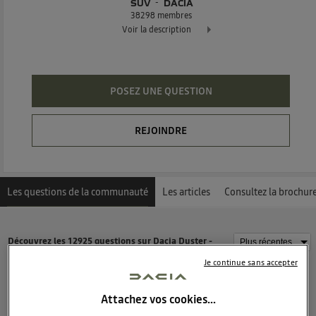
SUV
DACIA
38298
membres
Voir la description
Dacia Duster - L'authentique SUV
POSEZ UNE QUESTION
REJOINDRE
Les questions de la communauté
Les articles
Consultez la brochur
Découvrez les 12925 questions sur Dacia Duster -
Suv - DACIA
Je continue sans accepter
Attachez vos cookies…
Bfon
0
like