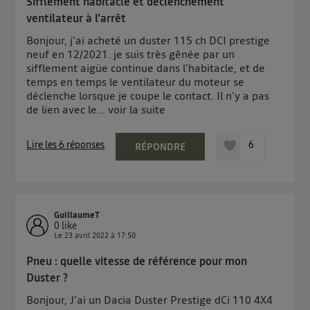
Sifflement habitacle et déclenchement
ventilateur à l'arrêt
Bonjour, j'ai acheté un duster 115 ch DCI prestige
neuf en 12/2021. je suis très gênée par un
sifflement aigüe continue dans l'habitacle, et de
temps en temps le ventilateur du moteur se
déclenche lorsque je coupe le contact. Il n'y a pas
de lien avec le...
voir la suite
Lire les 6 réponses
6
RÉPONDRE
GuillaumeT
0
like
Le
23 avril 2022
à
17:50
Pneu : quelle vitesse de référence pour mon
Duster ?
Bonjour, J'ai un Dacia Duster Prestige dCi 110 4X4