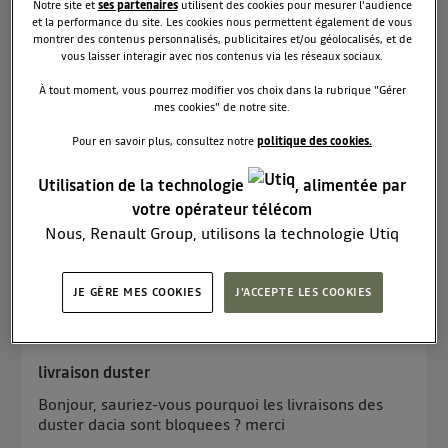
Notre site et
ses partenaires
utilisent des cookies pour mesurer l'audience
Le
24 avril 2022
à
15:45
et la performance du site. Les cookies nous permettent également de vous
comment mettre à jour media nav
montrer des contenus personnalisés, publicitaires et/ou géolocalisés, et de
vous laisser interagir avec nos contenus via les réseaux sociaux.
boujour, comment trouver a telecharger le logiciel
À tout moment, vous pourrez modifier vos choix dans la rubrique "Gérer
toolbox pour mettre a jour le gps d 'un dacia buster
mes cookies" de notre site.
quel est la version des cartes, sur le site Dacia pas
de telechargement possible ! meme connecte sur
Pour en savoir plus, consultez notre
politique des cookies.
mon compte merci
Utilisation de la technologie
, alimentée par
Lire les 7 réponses
0
RÉPONDRE
votre opérateur télécom
Nous, Renault Group, utilisons la technologie Utiq
pour nos activités digitales (telles que décrites dans
cette notice de consentement) et liées à votre
JE GÈRE MES COOKIES
J'ACCEPTE LES COOKIES
navigation sur
nos site(s)
(seulement si vous utilisez
epervier
1
like
une connexion internet fournie par
un opérateur
Le
23 avril 2022
à
20:40
télécom participant
et que vous consentez sur
livraison duster
chaque site).
La technologie Utiq a été conçue pour la protection
Bonjour, sauriez-vous pourquoi les livraisons des
duster dacia sont bloquees ? merci
de vos données personnelles en vous offrant choix et