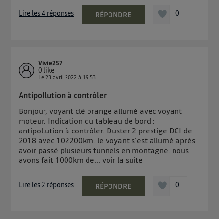
contrôle.
Elle utilise un identifiant créé par votre opérateur
Lire les 4 réponses
0
RÉPONDRE
télécom basé sur votre adresse IP et une référence
de votre contrat internet (ex : votre numéro de
téléphone).
L'identifiant est associé à votre connexion internet.
Vivie257
Ainsi, toutes les personnes utilisant la même
0
like
Le
23 avril 2022
à
19:53
connexion et ayant consenties se verront attribuer le
même identifiant. En général :
Antipollution à contrôler
Pour une
connexion foyer
(ex : Wi-Fi), la personnalisation sera basée
Bonjour, voyant clé orange allumé avec voyant
sur la navigation des membres du foyer ayant consentis.
moteur. Indication du tableau de bord :
Pour une
connexion mobile
, la personnalisation sera basée
uniquement sur la navigation de l'utilisateur du mobile.
antipollution à contrôler. Duster 2 prestige DCI de
Vous pouvez à tout moment retirer ce consentement
2018 avec 102200km. le voyant s'est allumé après
avoir passé plusieurs tunnels en montagne. nous
sur
le portail d’Utiq
("
") ou via la page
avons fait 1000km de...
voir la suite
« gérer Utiq » en bas de ce site. Pour plus
d'informations, veuillez consulter
la Politique
Lire les 2 réponses
0
RÉPONDRE
d'information sur les données personnelles
d'Utiq
.