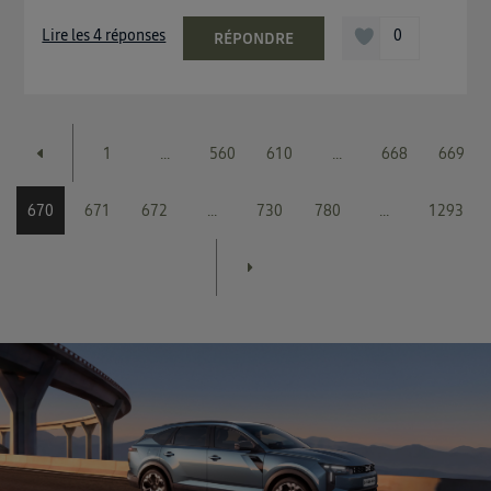
Lire les 4 réponses
0
RÉPONDRE
1
...
560
610
...
668
669
670
671
672
...
730
780
...
1293