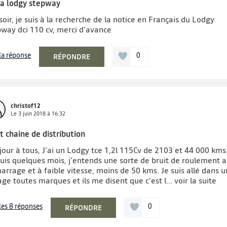
ia lodgy stepway
oir, je suis à la recherche de la notice en Français du Lodgy
pway dci 110 cv, merci d'avance
 la réponse
0
RÉPONDRE
christof12
Le
3 juin 2018
à
16:32
t chaine de distribution
our à tous, J'ai un Lodgy tce 1,2l 115Cv de 2103 et 44 000 kms
uis quelques mois, j'entends une sorte de bruit de roulement 
rrage et à faible vitesse, moins de 50 kms. Je suis allé dans u
ge toutes marques et ils me disent que c'est l...
voir la suite
 les 8 réponses
0
RÉPONDRE