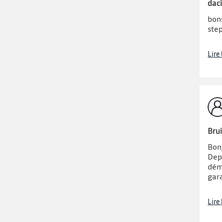
dac
bons
ste
Lire
Brui
Bonj
Dep
déma
gara
Lire