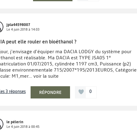
jpla44598007
Le
4 juin 2018
à
14:03
IA peut elle rouler en bioéthanol ?
jour, j'envisage d'équiper ma DACIA LODGY du système pour
éthanol est réalisable. Ma DACIA est TYPE JSA05 1°
atriculation 01/07/2015, cylindrée 1197 cm3, Puissance (p2)
classe environnementale 715/2007*195/2013EUROS, Catégorie
icule: M1,mer...
voir la suite
 les 3 réponses
0
RÉPONDRE
le pélerin
Le
4 juin 2018
à
00:45