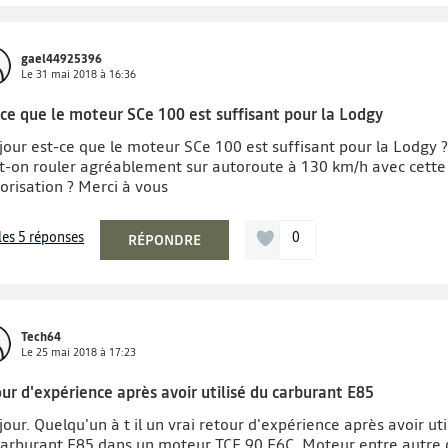
gael44925396
Le
31 mai 2018
à
16:36
-ce que le moteur SCe 100 est suffisant pour la Lodgy
jour est-ce que le moteur SCe 100 est suffisant pour la Lodgy 
t-on rouler agréablement sur autoroute à 130 km/h avec cette
orisation ? Merci à vous
 les 5 réponses
0
RÉPONDRE
Tech64
Le
25 mai 2018
à
17:23
ur d'expérience après avoir utilisé du carburant E85
our. Quelqu'un à t il un vrai retour d'expérience après avoir uti
carburant E85 dans un moteur TCE 90 E6C. Moteur entre autre