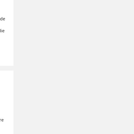
 de
die
re