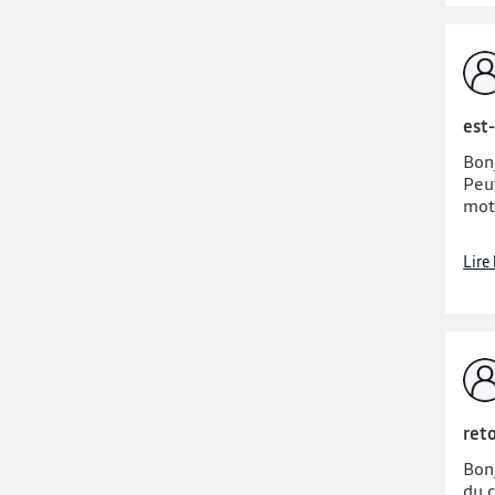
est
Bon
Peu
mot
Lire
reto
Bonj
du 