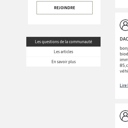
REJOINDRE
DAC
Les questions de la communauté
bon
Les articles
bio
imm
En savoir plus
85,
véh
Lire