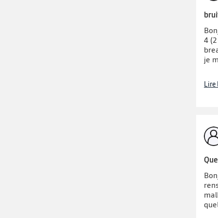
brui
Bon
4 (
brea
je m
Lire
Que
Bon
ren
mal
que