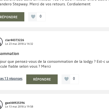
Sandero Stepway. Merci de vos retours. Cordialement
0
RÉPONDRE
clar44373226
Le
23 mai 2018
à
14:32
sommation
jour que pensez-vous de la consommation de la lodgy ? Est-c u
cule fiable selon vous ? Merci
 les 13 réponses
0
RÉPONDRE
gael44925396
Le
13 mai 2018
à
19:58