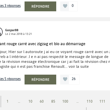
 les 3 réponses
0
RÉPONDRE
Gaspar88
Le
2 mai 2018
à
13:21
ant rouge carré avec zigzag et bio au démarrage
our, Hier sur l autoroute j ai eu ce voyant rouge carré avec un 
eb a l intérieur. J e n ai pas respecté le message de longue de
e la révision message électronique car j ai fait la révision chez
giste qui n est pas franchise Renault...
voir la suite
 les 5 réponses
26
RÉPONDRE
1
...
10
60
85
100
...
110
111