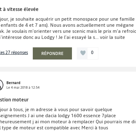
t à vitesse élevée
jour, je souhaite acquérir un petit monospace pour une famille
2 enfants de 4 et 7 ans). Nous avons actuellement une mégane
k. Je voulais m'orienter vers une scenic mais le prix m'a refroi
'intéresse donc au Lodgy ! Je l'ai essayé la s...
voir la suite
 les 27 réponses
0
RÉPONDRE
Bernard
Le
4 mai 2018
à
12:54
stion moteur
jour à tous, je m adresse à vous pour savoir quelque
seignements J ai une dacia lodgy 1600 essence 7place
heureusement j ai mon moteur à remplacer Qui pourrais me di
l type de moteur est compatible avec Merci à tous