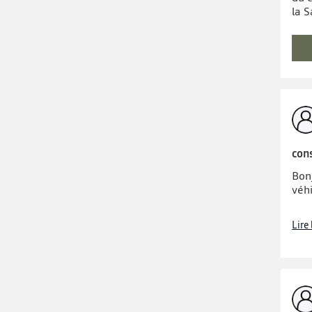
la 
con
Bon
véhi
Lire