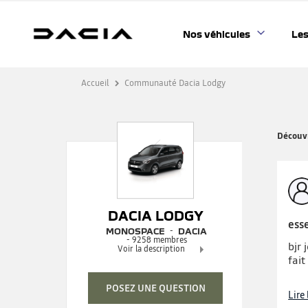
Nos véhicules
Les
Accueil
Communauté Dacia Lodgy
Découvr
DACIA LODGY
ess
MONOSPACE
DACIA
-
9258
membres
bjr 
Voir la description
fait
Le monospace généreux habitable et
abordable !
POSEZ UNE QUESTION
Lire