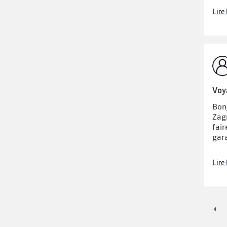
Lire
Voy
Bonj
Zagr
fair
gara
Lire