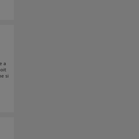
e a
oit
e si