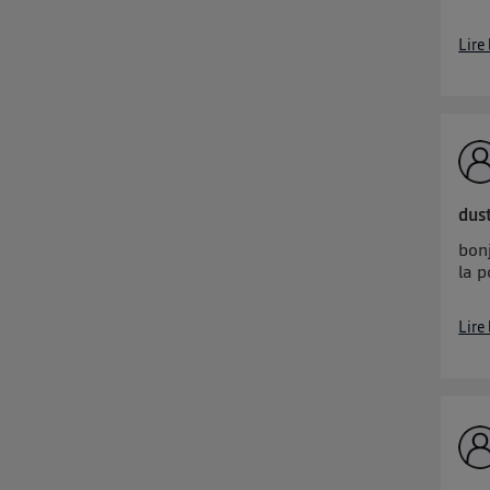
Lire
dus
bonj
la 
Lire