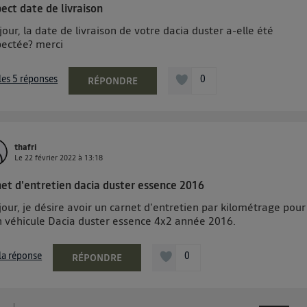
ect date de livraison
our, la date de livraison de votre dacia duster a-elle été
pectée? merci
 les 5 réponses
0
RÉPONDRE
thafri
Le
22 février 2022
à
13:18
net d'entretien dacia duster essence 2016
our, je désire avoir un carnet d'entretien par kilométrage pour
 véhicule Dacia duster essence 4x2 année 2016.
 la réponse
0
RÉPONDRE