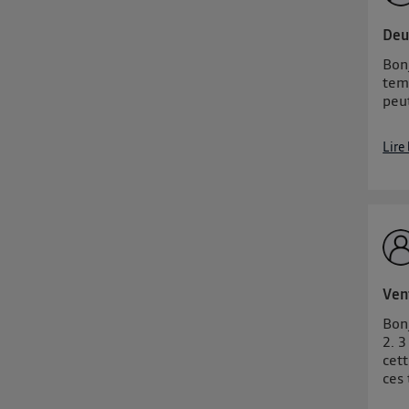
Vous 
Deu
Bon
d'infor
tem
peu
Lire
Ven
Bonj
2. 3
cett
ces 