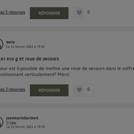
 les 5 réponses
0
RÉPONDRE
bello
Le
22 février 2022
à
19:42
ter eco g et roue de secours
our est il possible de mettre une roue de secours dans le coffr
positionnant verticalement? Merci
 les 3 réponses
0
RÉPONDRE
jeanmarieDarthoit
0
like
Le
22 février 2022
à
19:39