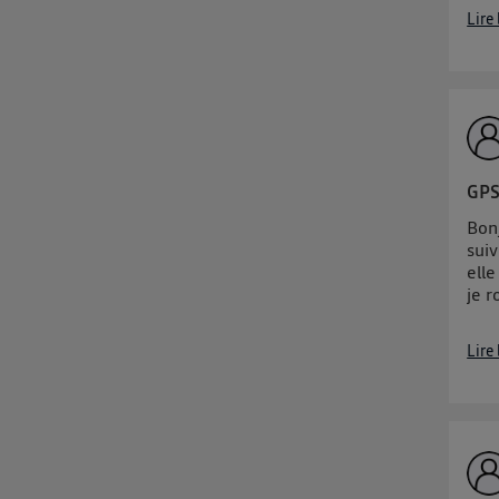
Lire
GPS
Bonj
sui
elle
je r
Lire