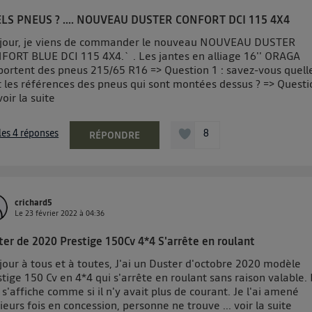
LS PNEUS ? .... NOUVEAU DUSTER CONFORT DCI 115 4X4
jour, je viens de commander le nouveau NOUVEAU DUSTER
FORT BLUE DCI 115 4X4.` . Les jantes en alliage 16'' ORAGA
portent des pneus 215/65 R16 => Question 1 : savez-vous quell
t les références des pneus qui sont montées dessus ? => Questi
voir la suite
 les 4 réponses
8
RÉPONDRE
crichard5
Le
23 février 2022
à
04:36
ter de 2020 Prestige 150Cv 4*4 S'arrête en roulant
our à tous et à toutes, J'ai un Duster d'octobre 2020 modèle
tige 150 Cv en 4*4 qui s'arrête en roulant sans raison valable. 
 s'affiche comme si il n'y avait plus de courant. Je l'ai amené
ieurs fois en concession, personne ne trouve ...
voir la suite