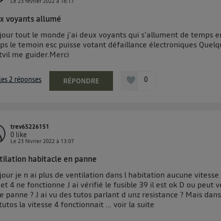
Le
23 février 2022
à
16:17
pouvez à tout moment retirer ce consentement sur
le portail 
x voyants allumé
") ou via la page « gérer Utiq » en bas de ce site. Po
jour tout le monde j'ai deux voyants qui s'allument de temps e
mations, veuillez consulter
la Politique d'information sur le
ps le temoin esc puisse votant défaillance électroniques Quel
personnelles d'Utiq
.
tvil me guider.Merci
 les 2 réponses
0
RÉPONDRE
trev65226151
0
like
Le
23 février 2022
à
13:07
tilation habitacle en panne
our je n ai plus de ventilation dans l habitation aucune vitesse 
 et 4 ne fonctionne J ai vérifié le fusible 39 il est ok D ou peut v
e panne ? J ai vu des tutos parlant d unz resistance ? Mais dans
tutos la vitesse 4 fonctionnait ...
voir la suite