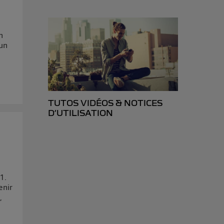
d’Utiq
("
ur plus
n
s données
qun
TUTOS VIDÉOS & NOTICES
D’UTILISATION
1.
enir
,