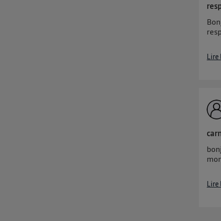
resp
Bonj
res
Lire
car
bonj
mon
Lire