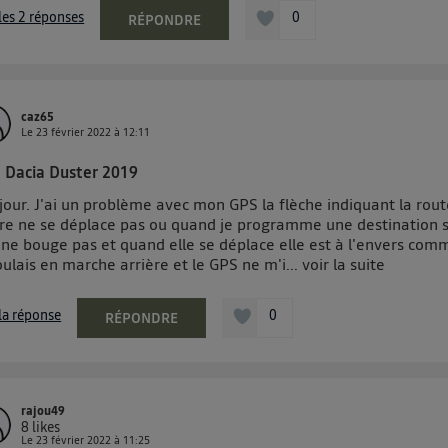
 les 2 réponses
0
RÉPONDRE
caz65
Le
23 février 2022
à
12:11
 Dacia Duster 2019
our. J'ai un problème avec mon GPS la flèche indiquant la rout
vre ne se déplace pas ou quand je programme une destination s
 ne bouge pas et quand elle se déplace elle est à l'envers comm
oulais en marche arrière et le GPS ne m'i...
voir la suite
 la réponse
0
RÉPONDRE
rajou49
8
likes
Le
23 février 2022
à
11:25