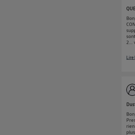
QUE
Bon
CON
sup
son
2...
Lire
Dus
Bonj
Pres
rien
plus