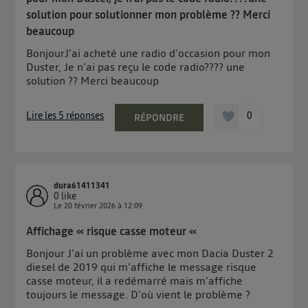
contrôle.
solution pour solutionner mon problème ?? Merci
Elle utilise un identifiant créé par votre opérateur
beaucoup
télécom basé sur votre adresse IP et une référence
de votre contrat internet (ex : votre numéro de
BonjourJ'ai acheté une radio d'occasion pour mon
Duster, Je n'ai pas reçu le code radio???? une
téléphone).
solution ?? Merci beaucoup
L'identifiant est associé à votre connexion internet.
Ainsi, toutes les personnes utilisant la même
Lire les 5 réponses
0
connexion et ayant consenties se verront attribuer le
RÉPONDRE
même identifiant. En général :
Pour une
connexion foyer
(ex : Wi-Fi), la personnalisation sera basée
sur la navigation des membres du foyer ayant consentis.
Pour une
connexion mobile
, la personnalisation sera basée
uniquement sur la navigation de l'utilisateur du mobile.
dura61411341
0
like
Vous pouvez à tout moment retirer ce consentement
Le
20 février 2026
à
12:09
sur
le portail d’Utiq
("
") ou via la page
Affichage « risque casse moteur «
« gérer Utiq » en bas de ce site. Pour plus
d'informations, veuillez consulter
la Politique
Bonjour J'ai un problème avec mon Dacia Duster 2
diesel de 2019 qui m'affiche le message risque
d'information sur les données personnelles
casse moteur, il a redémarré mais m'affiche
d'Utiq
.
toujours le message. D'où vient le problème ?