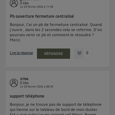
0
like
Le
20 février 2026
à
11:44
Pb ouverture fermeture centralisé
Bonjour, J'ai un pb de fermeture centralisé. Quand
j'ouvre , dans les 2 secondes cela se referme. D'où
pourrais venir ce pb et comment le résoudre ?
Merci
Lire la réponse
0
RÉPONDRE
JC906
0
like
Le
20 février 2026
à
08:34
support téléphone
Bonjour, je ne trouve pas de support de téléphone
qui tienne sur le tableau de bord de mon duster.
Est-c que qulqu'un en connait un? Merci. Bonne