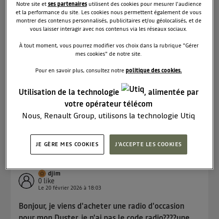
Le
20 février 2026
à
21:42
Notre site et
ses partenaires
utilisent des cookies pour mesurer l'audience
et la performance du site. Les cookies nous permettent également de vous
Question résolue
montrer des contenus personnalisés, publicitaires et/ou géolocalisés, et de
vous laisser interagir avec nos contenus via les réseaux sociaux.
Gravillon dans clignotant
À tout moment, vous pourrez modifier vos choix dans la rubrique "Gérer
Bonjour à toutes et tous , voilà aujourd'hui en
mes cookies" de notre site.
m'engageant sur une séparation d'autoroute en Y
j'ai entendu un bruit surprenant sur ma carrosserie
Pour en savoir plus, consultez notre
politique des cookies.
? ( je pensais) . Arrivée chez moi je m'aperçois que
c'est le plastique transparent du clignotant qui est
Utilisation de la technologie
, alimentée par
c...
voir la suite
votre opérateur télécom
Nous, Renault Group, utilisons la technologie Utiq
Lire les 5 réponses
1
RÉPONDRE
pour nos activités digitales (telles que décrites dans
cette notice de consentement) et liées à votre
JE GÈRE MES COOKIES
J'ACCEPTE LES COOKIES
navigation sur
nos site(s)
(seulement si vous utilisez
une connexion internet fournie par
un opérateur
télécom participant
et que vous consentez sur
djim
0
like
chaque site).
Le
20 février 2026
à
18:03
La technologie Utiq a été conçue pour la protection
Bonjour, je viens d'acheter une radio d'occasion
de vos données personnelles en vous offrant choix et
pour mon Duster, je n'ai pas le code radio????une