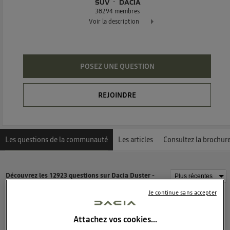
SUV
DACIA
38294
membres
Voir la description
Dacia Duster - L'authentique SUV
POSEZ UNE QUESTION
REJOINDRE
Les questions de la communauté
Les articles
Consultez la brochur
Découvrez les 12923 questions sur Dacia Duster -
Suv - DACIA
Je continue sans accepter
serg44796970
Attachez vos cookies…
21
likes