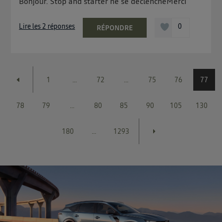
Bonjour. Stop and starter ne se déclencheMerci
Lire les 2 réponses
0
RÉPONDRE
1
...
72
...
75
76
77
78
79
...
80
85
90
105
130
180
...
1293