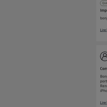
Que
Imp
bon
Lire
Com
Bonj
por
Ren
iPho
Lire