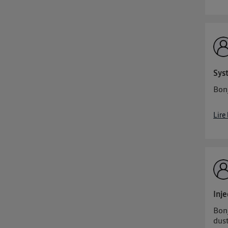
Sys
Bon
Lire
Inje
Bonj
dus