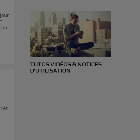
d’Utiq
("
ur plus
 jour
s données
e"
J'ai
TUTOS VIDÉOS & NOTICES
D’UTILISATION
rrêt