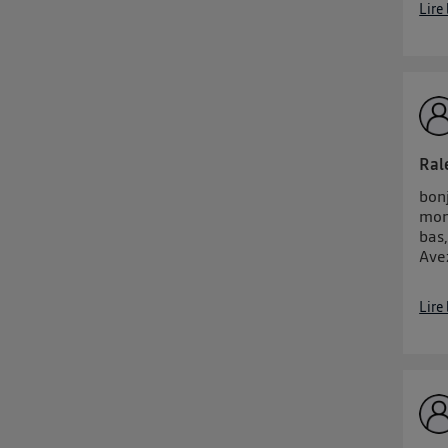
Lire
Ral
bonj
mont
bas,
Ave
Lire