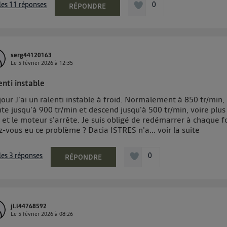
 les 11 réponses
0
RÉPONDRE
serg44120163
Le
5 février 2026
à
12:35
enti instable
our J'ai un ralenti instable à froid. Normalement à 850 tr/min, 
e jusqu'à 900 tr/min et descend jusqu'à 500 tr/min, voire plus
 et le moteur s'arrête. Je suis obligé de redémarrer à chaque fo
z-vous eu ce problème ? Dacia ISTRES n'a...
voir la suite
 les 3 réponses
0
RÉPONDRE
jl.l44768592
Le
5 février 2026
à
08:26