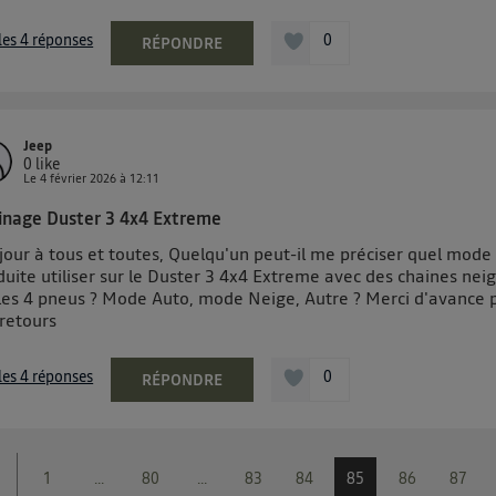
 les 4 réponses
0
RÉPONDRE
Jeep
0
like
Le
4 février 2026
à
12:11
inage Duster 3 4x4 Extreme
jour à tous et toutes, Quelqu'un peut-il me préciser quel mode
uite utiliser sur le Duster 3 4x4 Extreme avec des chaines nei
 les 4 pneus ? Mode Auto, mode Neige, Autre ? Merci d'avance 
 retours
 les 4 réponses
0
RÉPONDRE
1
...
80
...
83
84
85
86
87