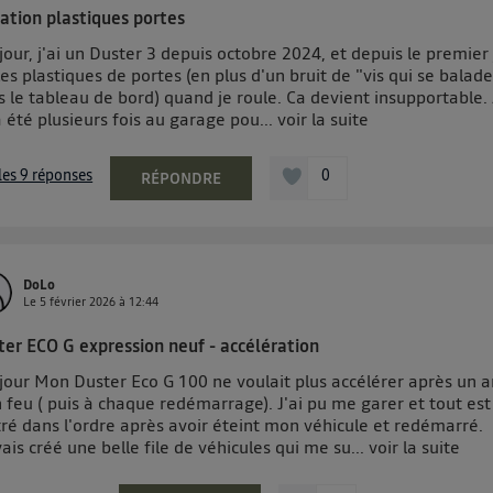
pouvez à tout moment retirer ce consentement sur
le portail 
ration plastiques portes
") ou via la page « gérer Utiq » en bas de ce site. Po
our, j'ai un Duster 3 depuis octobre 2024, et depuis le premier
mations, veuillez consulter
la Politique d'information sur le
 les plastiques de portes (en plus d'un bruit de "vis qui se balad
 le tableau de bord) quand je roule. Ca devient insupportable. 
personnelles d'Utiq
.
 été plusieurs fois au garage pou...
voir la suite
 les 9 réponses
0
RÉPONDRE
DoLo
Le
5 février 2026
à
12:44
ter ECO G expression neuf - accélération
jour Mon Duster Eco G 100 ne voulait plus accélérer après un a
 feu ( puis à chaque redémarrage). J'ai pu me garer et tout est
ré dans l'ordre après avoir éteint mon véhicule et redémarré.
vais créé une belle file de véhicules qui me su...
voir la suite