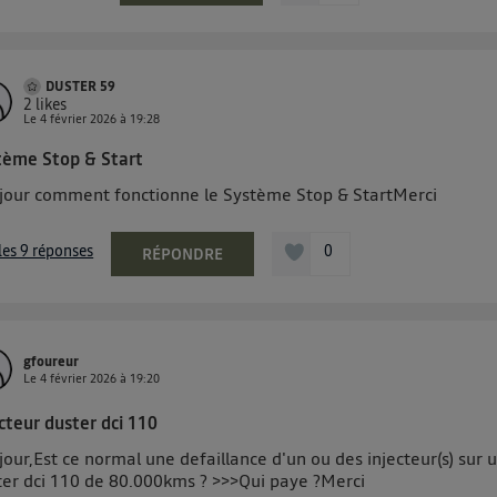
DUSTER 59
2
likes
Le
4 février 2026
à
19:28
tème Stop & Start
jour comment fonctionne le Système Stop & StartMerci
 les 9 réponses
0
RÉPONDRE
gfoureur
Le
4 février 2026
à
19:20
cteur duster dci 110
our,Est ce normal une defaillance d'un ou des injecteur(s) sur 
ter dci 110 de 80.000kms ? >>>Qui paye ?Merci