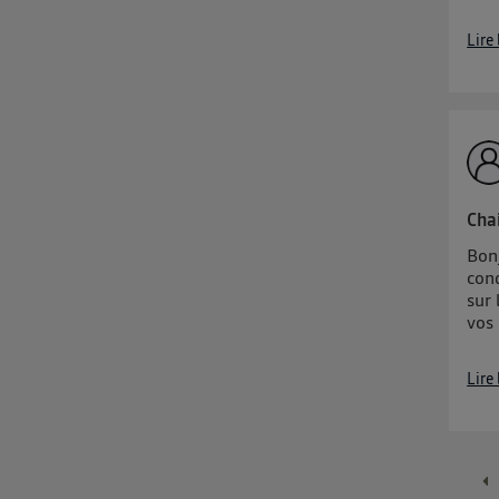
Lire
Cha
Bon
cond
sur
vos
Lire