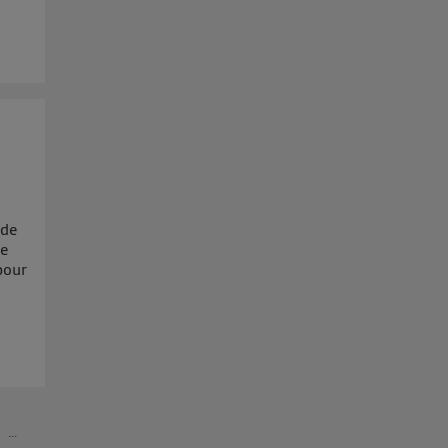
 de
ge
pour
...